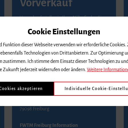
Vorverkauf
Vorverkaufsstellen in Ihrer Nähe finden Sie
auf der
Seite von Reservix
.
Cookie Einstellungen
BZ-Kartenservice Freiburg
nd Funktion dieser Webseite verwenden wir erforderliche Cookies.
Kaiser-Joseph-Straße 229
ebenenfalls Technologien von Drittanbietern. Zur Optimierung u
79098 Freiburg
 dem zustimmen. Ich stimme dem Einsatz dieser Technologien zu un
Telefon 0761 4968888 (Reservierungen sind
e Zukunft jederzeit widerrufen oder ändern.
Weitere Information
bis drei Tage vor einem Konzert möglich)
 Cookies akzeptieren
Individuelle Cookie-Einstell
FWTM Tourist-Information
Rathausplatz 2-4
79098 Freiburg
FWTM Freiburg Information