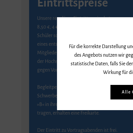
Eintrittspreise
Unsere regulären Eintrittspreise betragen
8,50 €, 4 € ermäßigt für Schülerinnen und
Schüler sowie Studierende gegen Vorlage
eines entsprechenden Nachweises, 6 € für
Für die korrekte Darstellung u
Mitglieder der Gesellschaft zur Förderung
des Angebots nutzen wir geg
der Hochschule für Musik Freiburg e. V.
statistische Daten, falls Sie
gegen Vorlage des Mitgliedsausweises.
Wirkung für di
Begleitpersonen von Menschen mit
Alle
Schwerbehinderung, die das Merkzeichen
»B« in ihrem Schwerbehindertenausweis
tragen, erhalten eine Freikarte.
Der Eintritt zu Vortragsabenden ist frei.