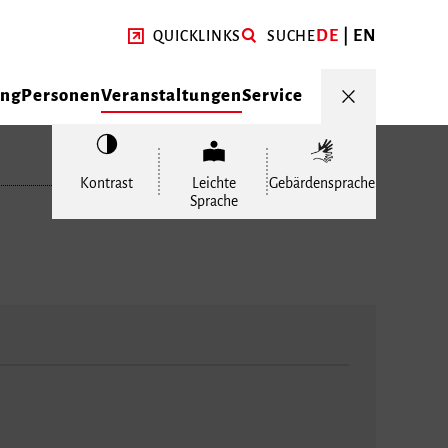
DE
EN
QUICKLINKS
SUCHE
ung
Personen
Veranstaltungen
Service
Kontrast
Leichte
Gebärdensprache
Sprache