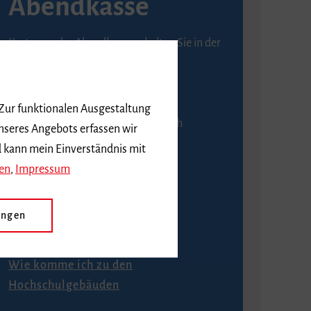
Abendkasse
Karten an der Abendkasse erhalten Sie in der
Regel ab einer Stunde vor
Veranstaltungsbeginn.
 Zur funktionalen Ausgestaltung
An der Abendkasse ist ausschließlich
nseres Angebots erfassen wir
Barzahlung möglich.
d kann mein Einverständnis mit
en
,
Impressum
ungen
Anfahrt
Wie komme ich zu den
Hochschulgebäuden