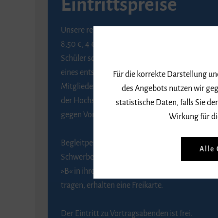
Eintrittspreise
Unsere regulären Eintrittspreise betragen
8,50 €, 4 € ermäßigt für Schülerinnen und
Schüler sowie Studierende gegen Vorlage
eines entsprechenden Nachweises, 6 € für
Für die korrekte Darstellung u
Mitglieder der Gesellschaft zur Förderung
des Angebots nutzen wir geg
der Hochschule für Musik Freiburg e. V.
statistische Daten, falls Sie
gegen Vorlage des Mitgliedsausweises.
Wirkung für di
Begleitpersonen von Menschen mit
Alle
Schwerbehinderung, die das Merkzeichen
»B« in ihrem Schwerbehindertenausweis
tragen, erhalten eine Freikarte.
Der Eintritt zu Vortragsabenden ist frei.