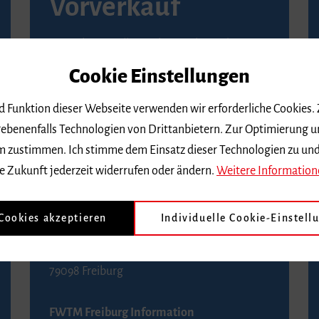
Vorverkauf
Vorverkaufsstellen in Ihrer Nähe finden Sie
auf der
Seite von Reservix
.
Cookie Einstellungen
BZ-Kartenservice Freiburg
nd Funktion dieser Webseite verwenden wir erforderliche Cookies.
Kaiser-Joseph-Straße 229
ebenenfalls Technologien von Drittanbietern. Zur Optimierung u
79098 Freiburg
 dem zustimmen. Ich stimme dem Einsatz dieser Technologien zu un
Telefon 0761 4968888 (Reservierungen sind
e Zukunft jederzeit widerrufen oder ändern.
Weitere Information
bis drei Tage vor einem Konzert möglich)
 Cookies akzeptieren
Individuelle Cookie-Einstell
FWTM Tourist-Information
Rathausplatz 2-4
79098 Freiburg
FWTM Freiburg Information