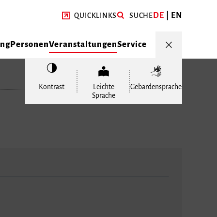
DE
EN
QUICKLINKS
SUCHE
ung
Personen
Veranstaltungen
Service
Kontrast
Leichte
Gebärdensprache
Sprache