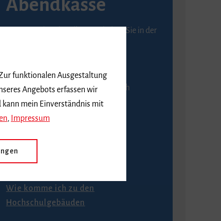
Abendkasse
Karten an der Abendkasse erhalten Sie in der
Regel ab einer Stunde vor
Veranstaltungsbeginn.
 Zur funktionalen Ausgestaltung
An der Abendkasse ist ausschließlich
nseres Angebots erfassen wir
Barzahlung möglich.
d kann mein Einverständnis mit
en
,
Impressum
ungen
Anfahrt
Wie komme ich zu den
Hochschulgebäuden