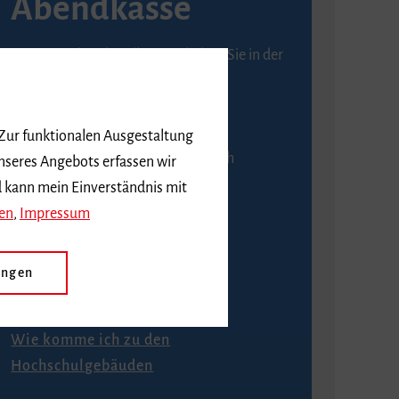
Abendkasse
Karten an der Abendkasse erhalten Sie in der
Regel ab einer Stunde vor
Veranstaltungsbeginn.
 Zur funktionalen Ausgestaltung
An der Abendkasse ist ausschließlich
nseres Angebots erfassen wir
Barzahlung möglich.
d kann mein Einverständnis mit
en
,
Impressum
ungen
Anfahrt
Wie komme ich zu den
Hochschulgebäuden