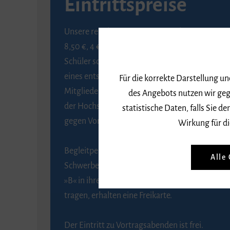
Eintrittspreise
Unsere regulären Eintrittspreise betragen
8,50 €, 4 € ermäßigt für Schülerinnen und
Schüler sowie Studierende gegen Vorlage
eines entsprechenden Nachweises, 6 € für
Für die korrekte Darstellung u
Mitglieder der Gesellschaft zur Förderung
des Angebots nutzen wir geg
der Hochschule für Musik Freiburg e. V.
statistische Daten, falls Sie
gegen Vorlage des Mitgliedsausweises.
Wirkung für di
Begleitpersonen von Menschen mit
Alle
Schwerbehinderung, die das Merkzeichen
»B« in ihrem Schwerbehindertenausweis
tragen, erhalten eine Freikarte.
Der Eintritt zu Vortragsabenden ist frei.