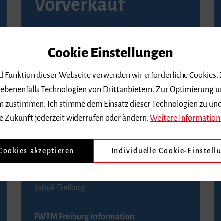
Vorverkauf
Vorverkaufsstellen in Ihrer Nähe finden Sie
auf der
Seite von Reservix
.
Cookie Einstellungen
BZ-Kartenservice Freiburg
nd Funktion dieser Webseite verwenden wir erforderliche Cookies.
Kaiser-Joseph-Straße 229
ebenenfalls Technologien von Drittanbietern. Zur Optimierung u
79098 Freiburg
 dem zustimmen. Ich stimme dem Einsatz dieser Technologien zu un
Telefon 0761 4968888 (Reservierungen sind
e Zukunft jederzeit widerrufen oder ändern.
Weitere Information
bis drei Tage vor einem Konzert möglich)
 Cookies akzeptieren
Individuelle Cookie-Einstell
FWTM Tourist-Information
Rathausplatz 2-4
79098 Freiburg
FWTM Freiburg Information