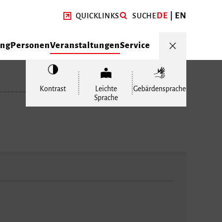
DE
EN
QUICKLINKS
SUCHE
ung
Personen
Veranstaltungen
Service
Kontrast
Leichte
Gebärdensprache
Sprache