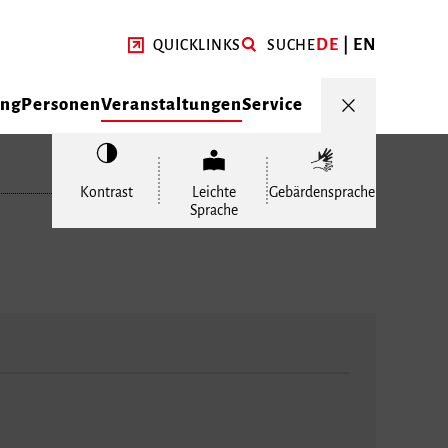
DE
EN
QUICKLINKS
SUCHE
ung
Personen
Veranstaltungen
Service
Kontrast
Leichte
Gebärdensprache
Sprache