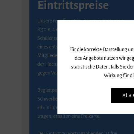
Eintrittspreise
Unsere regulären Eintrittspreise betragen
8,50 €, 4 € ermäßigt für Schülerinnen und
Schüler sowie Studierende gegen Vorlage
eines entsprechenden Nachweises, 6 € für
Für die korrekte Darstellung u
Mitglieder der Gesellschaft zur Förderung
des Angebots nutzen wir geg
der Hochschule für Musik Freiburg e. V.
statistische Daten, falls Sie
gegen Vorlage des Mitgliedsausweises.
Wirkung für di
Begleitpersonen von Menschen mit
Alle
Schwerbehinderung, die das Merkzeichen
»B« in ihrem Schwerbehindertenausweis
tragen, erhalten eine Freikarte.
Der Eintritt zu Vortragsabenden ist frei.