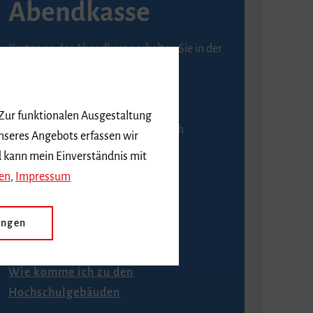
Abendkasse
Karten an der Abendkasse erhalten Sie in der
Regel ab einer Stunde vor
Veranstaltungsbeginn.
 Zur funktionalen Ausgestaltung
An der Abendkasse ist ausschließlich
nseres Angebots erfassen wir
Barzahlung möglich.
d kann mein Einverständnis mit
en
,
Impressum
ungen
Anfahrt
Wie komme ich zu den
Hochschulgebäuden