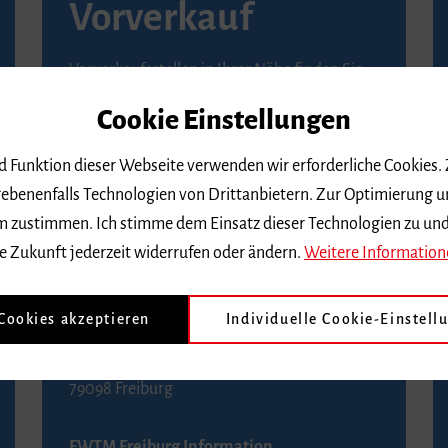
Vorverkauf
Vorverkaufsstellen in Ihrer Nähe finden Sie
auf der
Seite von Reservix
.
Cookie Einstellungen
BZ-Kartenservice Freiburg
nd Funktion dieser Webseite verwenden wir erforderliche Cookies.
Kaiser-Joseph-Straße 229
ebenenfalls Technologien von Drittanbietern. Zur Optimierung u
79098 Freiburg
 dem zustimmen. Ich stimme dem Einsatz dieser Technologien zu un
Telefon 0761 4968888 (Reservierungen sind
e Zukunft jederzeit widerrufen oder ändern.
Weitere Information
bis drei Tage vor einem Konzert möglich)
 Cookies akzeptieren
Individuelle Cookie-Einstell
FWTM Tourist-Information
Rathausplatz 2-4
79098 Freiburg
FWTM Freiburg Information