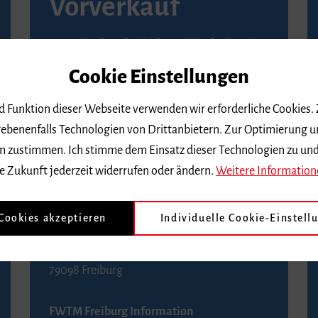
Vorverkauf
Vorverkaufsstellen in Ihrer Nähe finden Sie
auf der
Seite von Reservix
.
Cookie Einstellungen
BZ-Kartenservice Freiburg
nd Funktion dieser Webseite verwenden wir erforderliche Cookies.
Kaiser-Joseph-Straße 229
ebenenfalls Technologien von Drittanbietern. Zur Optimierung u
79098 Freiburg
 dem zustimmen. Ich stimme dem Einsatz dieser Technologien zu un
Telefon 0761 4968888 (Reservierungen sind
e Zukunft jederzeit widerrufen oder ändern.
Weitere Information
bis drei Tage vor einem Konzert möglich)
 Cookies akzeptieren
Individuelle Cookie-Einstell
FWTM Tourist-Information
Rathausplatz 2-4
79098 Freiburg
FWTM Freiburg Information