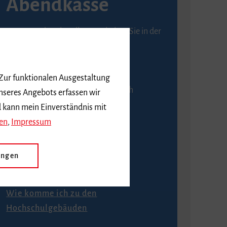
Abendkasse
Karten an der Abendkasse erhalten Sie in der
Regel ab einer Stunde vor
Veranstaltungsbeginn.
 Zur funktionalen Ausgestaltung
An der Abendkasse ist ausschließlich
nseres Angebots erfassen wir
Barzahlung möglich.
d kann mein Einverständnis mit
en
,
Impressum
ungen
Anfahrt
Wie komme ich zu den
Hochschulgebäuden