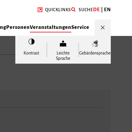
DE
EN
QUICKLINKS
SUCHE
ung
Personen
Veranstaltungen
Service
Kontrast
Leichte
Gebärdensprache
Sprache