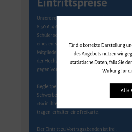
Eintrittspreise
Unsere regulären Eintrittspreise betragen
8,50 €, 4 € ermäßigt für Schülerinnen und
Schüler sowie Studierende gegen Vorlage
eines entsprechenden Nachweises, 6 € für
Für die korrekte Darstellung u
Mitglieder der Gesellschaft zur Förderung
des Angebots nutzen wir geg
der Hochschule für Musik Freiburg e. V.
statistische Daten, falls Sie
gegen Vorlage des Mitgliedsausweises.
Wirkung für di
Begleitpersonen von Menschen mit
Alle
Schwerbehinderung, die das Merkzeichen
»B« in ihrem Schwerbehindertenausweis
tragen, erhalten eine Freikarte.
Der Eintritt zu Vortragsabenden ist frei.