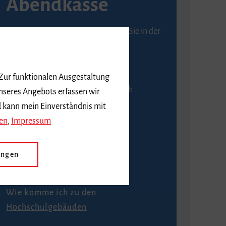
Abendkasse
Karten an der Abendkasse erhalten Sie in der
Regel ab einer Stunde vor
Veranstaltungsbeginn.
 Zur funktionalen Ausgestaltung
An der Abendkasse ist ausschließlich
nseres Angebots erfassen wir
Barzahlung möglich.
d kann mein Einverständnis mit
en
,
Impressum
ungen
Anfahrt
Wie komme ich zu den
Hochschulgebäuden