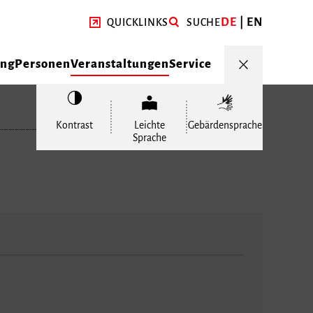
DE
EN
QUICKLINKS
SUCHE
ung
Personen
Veranstaltungen
Service
Kontrast
Leichte
Gebärdensprache
Sprache