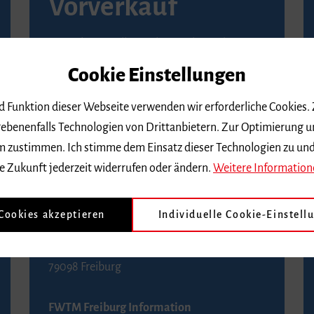
Vorverkauf
Vorverkaufsstellen in Ihrer Nähe finden Sie
auf der
Seite von Reservix
.
Cookie Einstellungen
BZ-Kartenservice Freiburg
nd Funktion dieser Webseite verwenden wir erforderliche Cookies.
Kaiser-Joseph-Straße 229
ebenenfalls Technologien von Drittanbietern. Zur Optimierung u
79098 Freiburg
 dem zustimmen. Ich stimme dem Einsatz dieser Technologien zu un
Telefon 0761 4968888 (Reservierungen sind
e Zukunft jederzeit widerrufen oder ändern.
Weitere Information
bis drei Tage vor einem Konzert möglich)
 Cookies akzeptieren
Individuelle Cookie-Einstell
FWTM Tourist-Information
Rathausplatz 2-4
79098 Freiburg
FWTM Freiburg Information