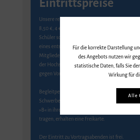
Eintrittspreise
Unsere regulären Eintrittspreise betragen
8,50 €, 4 € ermäßigt für Schülerinnen und
Schüler sowie Studierende gegen Vorlage
eines entsprechenden Nachweises, 6 € für
Für die korrekte Darstellung u
Mitglieder der Gesellschaft zur Förderung
des Angebots nutzen wir geg
der Hochschule für Musik Freiburg e. V.
statistische Daten, falls Sie
gegen Vorlage des Mitgliedsausweises.
Wirkung für di
Begleitpersonen von Menschen mit
Alle
Schwerbehinderung, die das Merkzeichen
»B« in ihrem Schwerbehindertenausweis
tragen, erhalten eine Freikarte.
Der Eintritt zu Vortragsabenden ist frei.