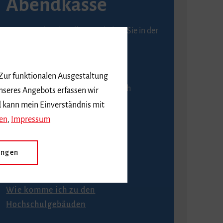
Abendkasse
Karten an der Abendkasse erhalten Sie in der
Regel ab einer Stunde vor
Veranstaltungsbeginn.
 Zur funktionalen Ausgestaltung
An der Abendkasse ist ausschließlich
nseres Angebots erfassen wir
Barzahlung möglich.
d kann mein Einverständnis mit
en
,
Impressum
ungen
Anfahrt
Wie komme ich zu den
Hochschulgebäuden