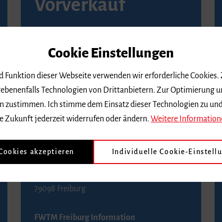
Vorverkauf
Vorverkaufsstellen in Ihrer Nähe finden Sie
auf der
Seite von Reservix
.
Cookie Einstellungen
BZ-Kartenservice Freiburg
nd Funktion dieser Webseite verwenden wir erforderliche Cookies.
Kaiser-Joseph-Straße 229
ebenenfalls Technologien von Drittanbietern. Zur Optimierung u
79098 Freiburg
 dem zustimmen. Ich stimme dem Einsatz dieser Technologien zu un
Telefon 0761 4968888 (Reservierungen sind
e Zukunft jederzeit widerrufen oder ändern.
Weitere Information
bis drei Tage vor einem Konzert möglich)
 Cookies akzeptieren
Individuelle Cookie-Einstell
FWTM Tourist-Information
Rathausplatz 2-4
79098 Freiburg
FWTM Freiburg Information