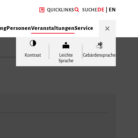
DE
EN
QUICKLINKS
SUCHE
ung
Personen
Veranstaltungen
Service
Kontrast
Leichte
Gebärdensprache
Sprache