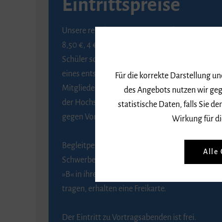
Eintrittspreise
Unsere regulären Eintrittspreise betragen
8,50 €, 4 € ermäßigt für Schülerinnen und
Schüler sowie Studierende gegen Vorlage
eines entsprechenden Nachweises, 6 € für
Für die korrekte Darstellung u
Mitglieder der Gesellschaft zur Förderung
des Angebots nutzen wir geg
der Hochschule für Musik Freiburg e. V.
statistische Daten, falls Sie
gegen Vorlage des Mitgliedsausweises.
Wirkung für di
Begleitpersonen von Menschen mit
Alle
Schwerbehinderung, die das Merkzeichen
»B« in ihrem Schwerbehindertenausweis
tragen, erhalten eine Freikarte.
Der Eintritt zu Vortragsabenden ist frei.