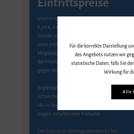
Eintrittspreise
Unsere regulären Eintrittspreise betragen
8,50 €, 4 € ermäßigt für Schülerinnen und
Schüler sowie Studierende gegen Vorlage
eines entsprechenden Nachweises, 6 € für
Für die korrekte Darstellung u
Mitglieder der Gesellschaft zur Förderung
des Angebots nutzen wir geg
der Hochschule für Musik Freiburg e. V.
statistische Daten, falls Sie
gegen Vorlage des Mitgliedsausweises.
Wirkung für di
Begleitpersonen von Menschen mit
Alle
Schwerbehinderung, die das Merkzeichen
»B« in ihrem Schwerbehindertenausweis
tragen, erhalten eine Freikarte.
Der Eintritt zu Vortragsabenden ist frei.