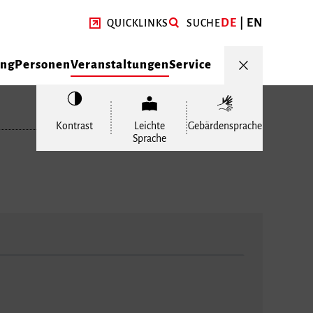
DE
EN
QUICKLINKS
SUCHE
ung
Personen
Veranstaltungen
Service
Kontrast
Leichte
Gebärdensprache
Sprache