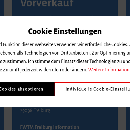
Vorverkauf
Vorverkaufsstellen in Ihrer Nähe finden Sie
auf der
Seite von Reservix
.
Cookie Einstellungen
BZ-Kartenservice Freiburg
nd Funktion dieser Webseite verwenden wir erforderliche Cookies.
Kaiser-Joseph-Straße 229
ebenenfalls Technologien von Drittanbietern. Zur Optimierung u
79098 Freiburg
 dem zustimmen. Ich stimme dem Einsatz dieser Technologien zu un
Telefon 0761 4968888 (Reservierungen sind
e Zukunft jederzeit widerrufen oder ändern.
Weitere Information
bis drei Tage vor einem Konzert möglich)
 Cookies akzeptieren
Individuelle Cookie-Einstell
FWTM Tourist-Information
Rathausplatz 2-4
79098 Freiburg
FWTM Freiburg Information