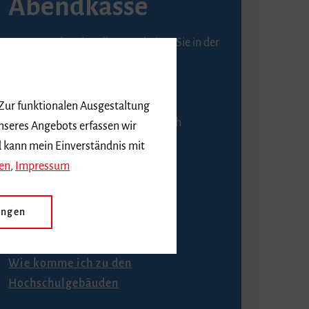
Abendkasse
Karten an der Abendkasse erhalten Sie in der
Regel ab einer Stunde vor
Veranstaltungsbeginn.
 Zur funktionalen Ausgestaltung
An der Abendkasse ist ausschließlich
nseres Angebots erfassen wir
Barzahlung möglich.
d kann mein Einverständnis mit
en
,
Impressum
ungen
Anfahrt
Wie komme ich zu den
Hochschulgebäuden