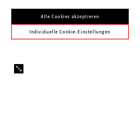
Alle Cookies akzeptieren
Individuelle Cookie-Einstellungen
Konzert des Gleichstellungsbüros und des Instituts für
Neue Musik
Wie arbeiten eigentlich Komponistinnen und
Komponisten? Wie verläuft der Weg von der Idee bis
zur fertigen Komposition? Diesen Fragen sind drei