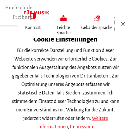
Menü öf
Kontrast
Leichte
Gebärdensprache
Sprache
Home
Cookie Einstellungen
Veranstaltungen
Für die korrekte Darstellung und Funktion dieser
art&schock XV
Webseite verwenden wir erforderliche Cookies. Zur
funktionalen Ausgestaltung des Angebots nutzen wir
Dienstag, 11. Juni 2024, 20 Uhr
gegebenenfalls Technologien von Drittanbietern. Zur
Humboldtsaal Freiburg
Optimierung unseres Angebots erfassen wir
KONZERT
statistische Daten, falls Sie dem zustimmen. Ich
stimme dem Einsatz dieser Technologien zu und kann
art&schock XV
mein Einverständnis mit Wirkung für die Zukunft
jederzeit widerrufen oder ändern.
Weitere
Informationen
,
Impressum
Aus der Stille heraus