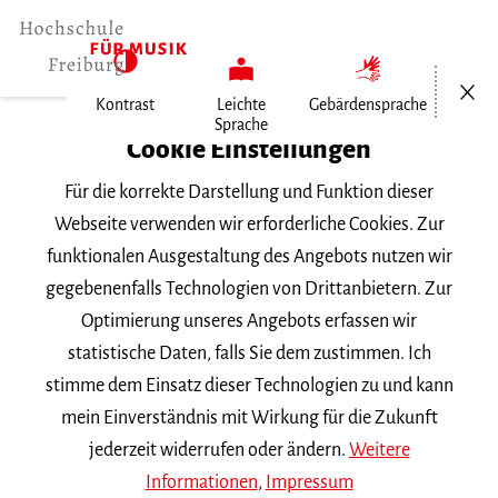
Menü öf
Kontrast
Leichte
Gebärdensprache
Sprache
Home
Cookie Einstellungen
Veranstaltungen
Für die korrekte Darstellung und Funktion dieser
Der Inhalt von Form
Webseite verwenden wir erforderliche Cookies. Zur
funktionalen Ausgestaltung des Angebots nutzen wir
Donnerstag, 27. November 2025, 10 Uhr
gegebenenfalls Technologien von Drittanbietern. Zur
Hochschule für Musik Freiburg, Raum 343
Optimierung unseres Angebots erfassen wir
ZUM THEMA
statistische Daten, falls Sie dem zustimmen. Ich
stimme dem Einsatz dieser Technologien zu und kann
Der Inhalt von Form
mein Einverständnis mit Wirkung für die Zukunft
jederzeit widerrufen oder ändern.
Weitere
Informationen
,
Impressum
Beziehungen von Material, Formung,