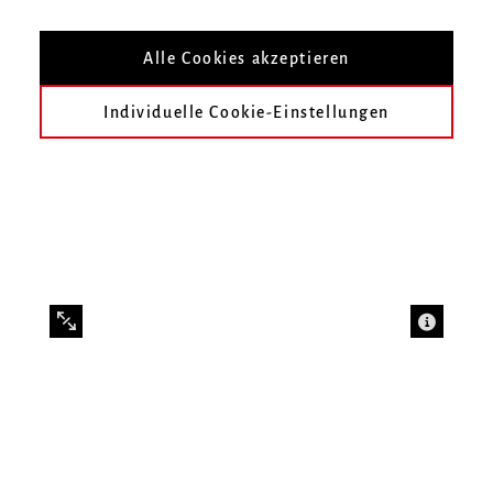
Gestalt und Bedeutung in Kunst, Architektur
Alle Cookies akzeptieren
und Musik
Individuelle Cookie-Einstellungen
Ästhetikseminar von Prof. Dr. K. Rainer Nonnenmann
(Hochschule für Musik und Tanz Köln) vom 26. bis 29.
November im Institut für Neue Musik