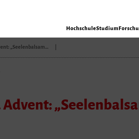
Hochschule
Studium
Forsch
vent: „Seelenbalsam…
. Advent: „Seelenbals