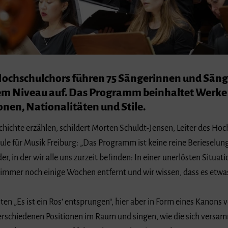
ochschulchors führen 75 Sängerinnen und Sänge
em Niveau auf. Das Programm beinhaltet Werk
onen, Nationalitäten und Stile.
ichte erzählen, schildert Morten Schuldt-Jensen, Leiter des Hoc
le für Musik Freiburg: „Das Programm ist keine reine Berieselung
r, in der wir alle uns zurzeit befinden: In einer unerlösten Situat
er immer noch einige Wochen entfernt und wir wissen, dass es etwa
n „Es ist ein Ros’ entsprungen“, hier aber in Form eines Kanons v
rschiedenen Positionen im Raum und singen, wie die sich versam