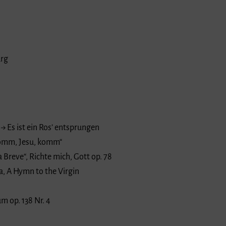
urg
 → Es ist ein Ros’ entsprungen
Komm, Jesu, komm“
 Breve“, Richte mich, Gott op. 78
a, A Hymn to the Virgin
m op. 138 Nr. 4