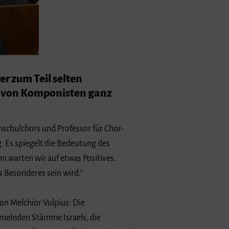
r zum Teil selten
e von Komponisten ganz
hschulchors und Professor für Chor-
. Es spiegelt die Bedeutung des
ion warten wir auf etwas Positives.
s Besonderes sein wird.“
on Melchior Vulpius: Die
melnden Stämme Israels, die