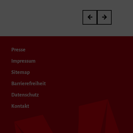
3. Internationaler Kurt
Meisterkurs von P
Presse
Impressum
Sitemap
Barrierefreiheit
Datenschutz
Kontakt