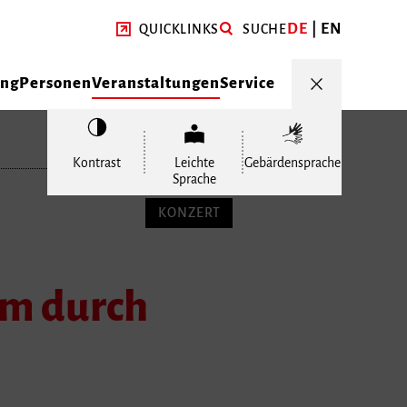
DE
EN
QUICKLINKS
SUCHE
ung
Personen
Veranstaltungen
Service
Kontrast
Leichte
Gebärdensprache
Sprache
KONZERT
am durch