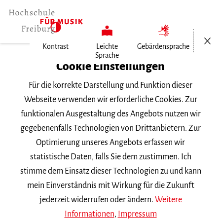
Menü öf
Kontrast
Leichte
Gebärdensprache
Sprache
Home
Cookie Einstellungen
Veranstaltungen
Für die korrekte Darstellung und Funktion dieser
Infotag Gesang 2024
Webseite verwenden wir erforderliche Cookies. Zur
funktionalen Ausgestaltung des Angebots nutzen wir
Dienstag, 23. Januar 2024, 9:30 Uhr
gegebenenfalls Technologien von Drittanbietern. Zur
Hochschule für Musik Freiburg, Foyer
Optimierung unseres Angebots erfassen wir
ZUM THEMA
statistische Daten, falls Sie dem zustimmen. Ich
stimme dem Einsatz dieser Technologien zu und kann
Infotag Gesang 2024
mein Einverständnis mit Wirkung für die Zukunft
jederzeit widerrufen oder ändern.
Weitere
Informationen
,
Impressum
Studieninformationstag