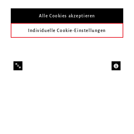
Alle Cookies akzeptieren
Individuelle Cookie-Einstellungen
Die Fachgruppe Gesang der Hochschule für Musik
Freiburg lädt alle Interessierten zu einem
Studieninformationstag ein. Wer ein Studium im
klassischen Gesang plant und den Beruf der Sängerin
oder des Sängers in Vokalensemble, Chor, Oper oder
Konzert anstrebt, ist herzlich willkommen!