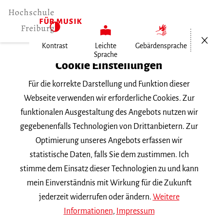
Menü öf
Kontrast
Leichte
Gebärdensprache
Sprache
Home
Cookie Einstellungen
Veranstaltungen
Für die korrekte Darstellung und Funktion dieser
Vortragsabend Klavier
Webseite verwenden wir erforderliche Cookies. Zur
funktionalen Ausgestaltung des Angebots nutzen wir
Dienstag, 19. Juni 2018, 18 Uhr
gegebenenfalls Technologien von Drittanbietern. Zur
VORTRAGSABEND
Optimierung unseres Angebots erfassen wir
statistische Daten, falls Sie dem zustimmen. Ich
Vortragsabend Klavier
stimme dem Einsatz dieser Technologien zu und kann
mein Einverständnis mit Wirkung für die Zukunft
Lukas Rommelspacher Klasse
Prof. E. Le Sage
|| Werke
jederzeit widerrufen oder ändern.
Weitere
von
Beethoven
Informationen
,
Impressum