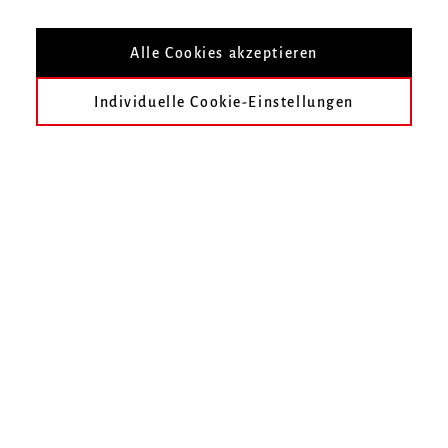
Alle Cookies akzeptieren
Infos zur Veranstaltung
Individuelle Cookie-Einstellungen
Datum
Dienstag, 19. Juni 2018, 18 Uhr
Ort
Zur Übersicht
Termin speichern
3. Internationaler Kurt-Boßler-Orgelwettbewerb