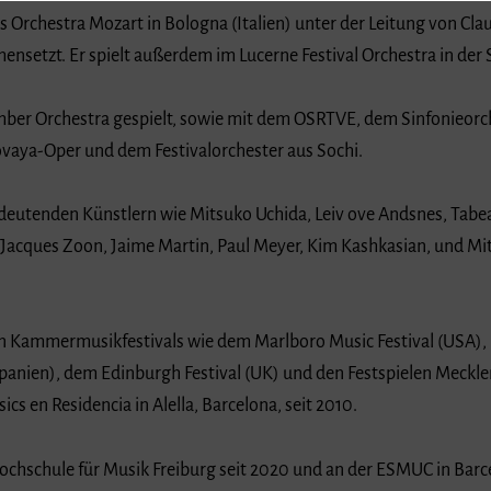
es Orchestra Mozart in Bologna (Italien) unter der Leitung von Cl
setzt. Er spielt außerdem im Lucerne Festival Orchestra in der 
amber Orchestra gespielt, sowie mit dem OSRTVE, dem Sinfonieorc
vaya-Oper und dem Festivalorchester aus Sochi.
edeutenden Künstlern wie Mitsuko Uchida, Leiv ove Andsnes, Ta
acques Zoon, Jaime Martin, Paul Meyer, Kim Kashkasian, und Mitg
en Kammermusikfestivals wie dem Marlboro Music Festival (USA), 
 (Spanien), dem Edinburgh Festival (UK) und den Festspielen Mec
ics en Residencia in Alella, Barcelona, seit 2010.
Hochschule für Musik Freiburg seit 2020 und an der ESMUC in Barc