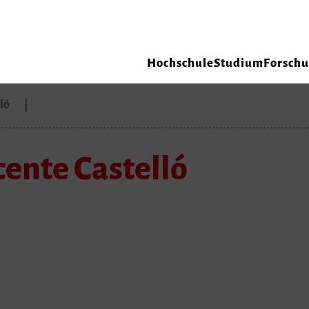
Hochschule
Studium
Forsch
lló
cente Castelló