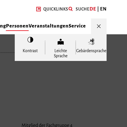
DE
EN
QUICKLINKS
SUCHE
ung
Personen
Veranstaltungen
Service
Kontrast
Leichte
Gebärdensprache
Sprache
Mitglied der Fachgruppe 4