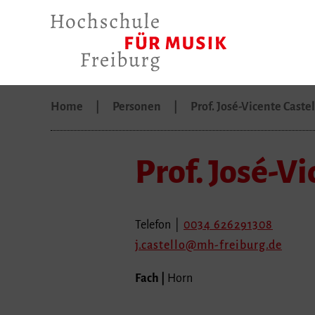
Home
Personen
Prof. José-Vicente Caste
Prof. José-Vi
Telefon |
0034 626291308
j.castello
mh-freiburg.de
Fach |
Horn