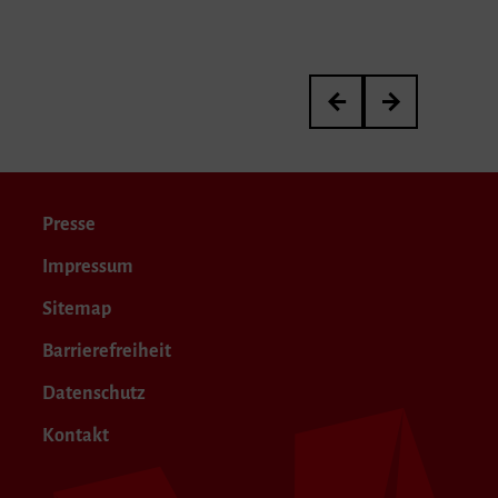
Prof. Dr. med. Dr. phil. 
Ionel Spanachi
Presse
Impressum
Sitemap
Barrierefreiheit
Datenschutz
Kontakt