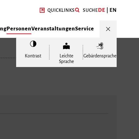
DE
EN
QUICKLINKS
SUCHE
ung
Personen
Veranstaltungen
Service
Kontrast
Leichte
Gebärdensprache
Sprache