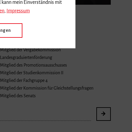
d kann mein Einverständnis mit
en
,
Impressum
Prof. Dr. Håkon
Stene
h.stene
mh-freiburg.de
ungen
Fach
Schlaginstrumente
Mitglied der Vergabekommission
Landesgraduiertenförderung
Mitglied des Promotionsausschusses
Mitglied der Studienkommission II
Mitglied der Fachgruppe 4
Mitglied der Kommission für Gleichstellungsfragen
Mitglied des Senats