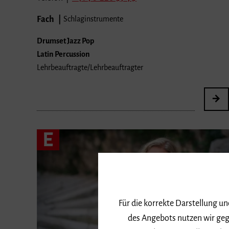
Fach
Schlaginstrumente
Drumset Jazz Pop
Latin Percussion
Lehrbeauftragte/Lehrbeauftragter
E
Für die korrekte Darstellung u
des Angebots nutzen wir geg