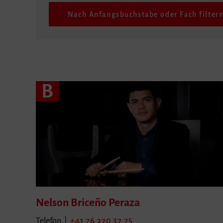
Nach Anfangsbuchstabe oder Fach filter
B
Nelson
Briceño Peraza
Telefon |
+41 76 220 37 75