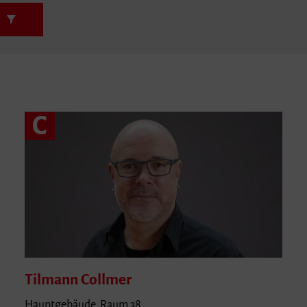
n
C
Tilmann
Collmer
Hauptgebäude, Raum 38