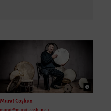
Murat
Coşkun
murat
murat-coskun.eu