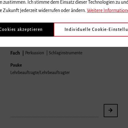
 dem zustimmen. Ich stimme dem Einsatz dieser Technologien zu un
e Zukunft jederzeit widerrufen oder ändern.
Weitere Information
Prof. Taijiro
Miyazaki
Hauptgebäude, Raum 38
 Cookies akzeptieren
Individuelle Cookie-Einstell
Telefon |
0041 617115652
t.miyazaki
mh-freiburg.de
Fach
Perkussion
Schlaginstrumente
Pauke
Lehrbeauftragte/Lehrbeauftragter