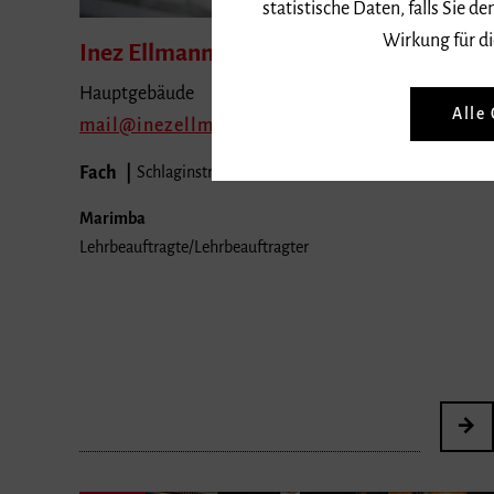
statistische Daten, falls Sie
Wirkung für di
Inez
Ellmann
Hauptgebäude
Alle
mail
inezellmann.com
Fach
Schlaginstrumente
Marimba
Lehrbeauftragte/Lehrbeauftragter