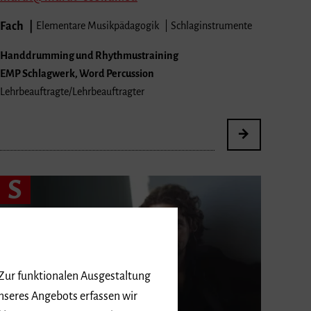
Fach
Elementare Musikpädagogik
Schlaginstrumente
Handdrumming und Rhythmustraining
EMP Schlagwerk, Word Percussion
Lehrbeauftragte/Lehrbeauftragter
S
 Zur funktionalen Ausgestaltung
nseres Angebots erfassen wir