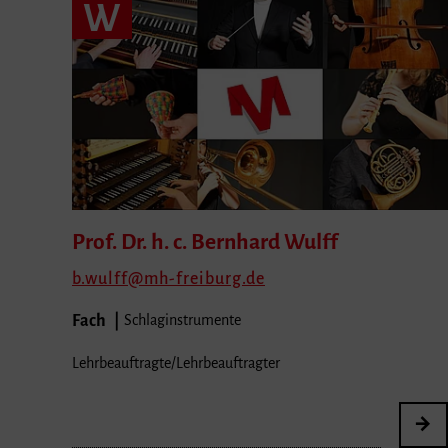
W
Prof. Dr. h. c. Bernhard
Wulff
b.wulff
mh-freiburg.de
Fach
Schlaginstrumente
Lehrbeauftragte/Lehrbeauftragter