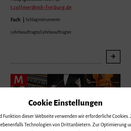
t.collmer
mh-freiburg.de
Fach
Schlaginstrumente
Lehrbeauftragte/Lehrbeauftragter
M
Cookie Einstellungen
nd Funktion dieser Webseite verwenden wir erforderliche Cookies.
ebenenfalls Technologien von Drittanbietern. Zur Optimierung u