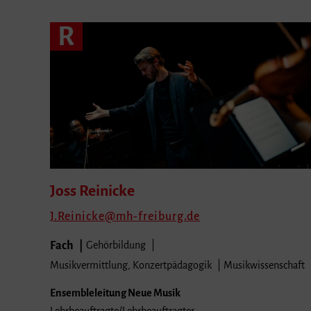
R
Joss
Reinicke
J.Reinicke
mh-freiburg.de
Fach
Gehörbildung
Musikvermittlung, Konzertpädagogik
Musikwissenschaft
Ensembleleitung Neue Musik
Lehrbeauftragte/Lehrbeauftragter