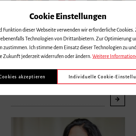
Cookie Einstellungen
nd Funktion dieser Webseite verwenden wir erforderliche Cookies.
ebenenfalls Technologien von Drittanbietern. Zur Optimierung u
Prof. Dr. Anne-May
Krüger
 dem zustimmen. Ich stimme dem Einsatz dieser Technologien zu un
annemay.krueger
fhnw.ch
e Zukunft jederzeit widerrufen oder ändern.
Weitere Information
Fach
Musikwissenschaft
 Cookies akzeptieren
Individuelle Cookie-Einstell
Professorin an der Hochschule für Musik Basel FHNW