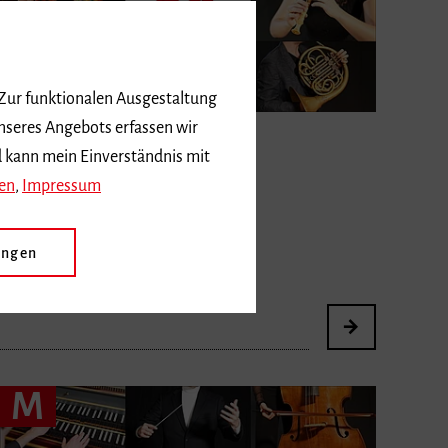
 Zur funktionalen Ausgestaltung
nseres Angebots erfassen wir
Seonhwa
Lee
d kann mein Einverständnis mit
Fach
Musikwissenschaft
en
,
Impressum
Lehrbeauftragte/Lehrbeauftragter
ungen
M