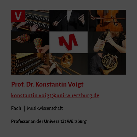
V
Prof. Dr. Konstantin
Voigt
konstantin.voigt
uni-wuerzburg.de
Fach
Musikwissenschaft
Professor an der Universität Würzburg