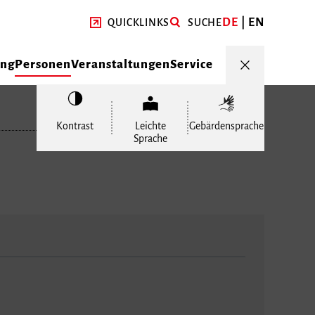
DE
EN
QUICKLINKS
SUCHE
ung
Personen
Veranstaltungen
Service
Kontrast
Leichte
Gebärdensprache
Sprache