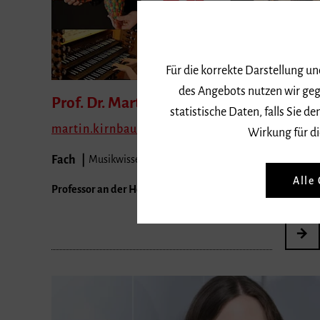
Für die korrekte Darstellung u
des Angebots nutzen wir geg
Prof. Dr. Martin
Kirnbauer
statistische Daten, falls Sie
martin.kirnbauer
fhnw.ch
Wirkung für di
Fach
Musikwissenschaft
Alle
Professor an der Hochschule für Musik Basel FHNW