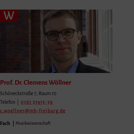
W
Prof. Dr. Clemens
Wöllner
Schöneckstraße 7, Raum 10
Telefon |
0761 31915-39
c.woellner
mh-freiburg.de
Fach
Musikwissenschaft