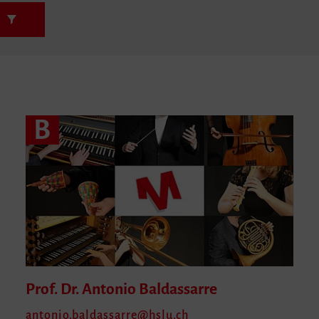
n
B
Prof. Dr. Antonio
Baldassarre
antonio.baldassarre
hslu.ch