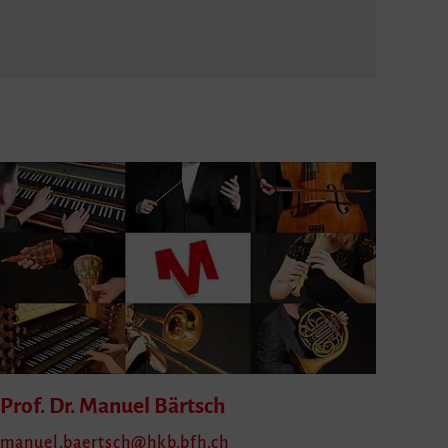
Prof. Dr. Manuel
Bärtsch
manuel.baertsch
hkb.bfh.ch