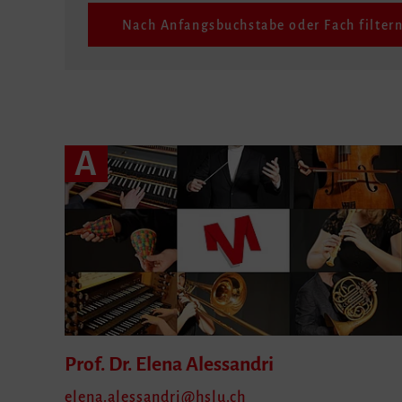
Nach Anfangsbuchstabe oder Fach filter
A
Prof. Dr. Elena
Alessandri
elena.alessandri
hslu.ch