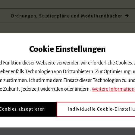
Ordnungen, Studienpläne und Modulhandbücher
ung
Cookie Einstellungen
rs. Eines dieser Stücke kann eine Etüde sein (zum Beispiel aus M
 2; aus J.-B. Arban, Études caractéristiques; oder von A.V. Blazhe
nd Funktion dieser Webseite verwenden wir erforderliche Cookies.
ebenenfalls Technologien von Drittanbietern. Zur Optimierung u
 dem zustimmen. Ich stimme dem Einsatz dieser Technologien zu un
he dort auch die
allgemeinen Prüfungsanforderungen
sowie 
e Zukunft jederzeit widerrufen oder ändern.
Weitere Information
Gehörbildung, Musiktheorie, Klavier].)
 Cookies akzeptieren
Individuelle Cookie-Einstell