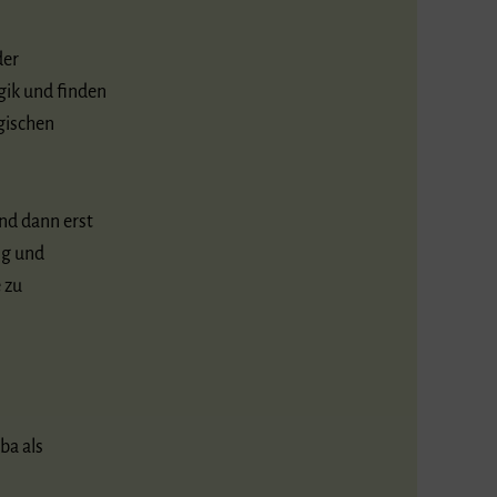
der
gik und finden
ogischen
nd dann erst
ng und
 zu
ba als