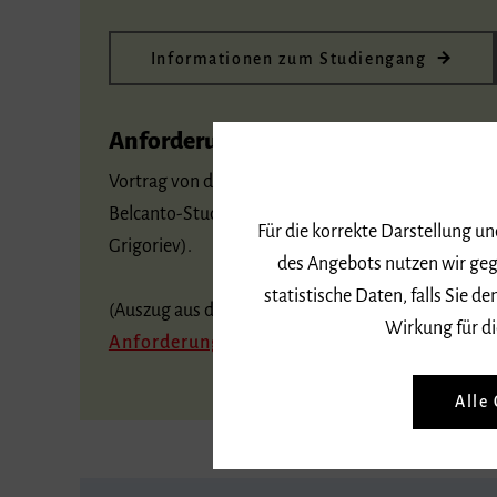
Informationen zum Studiengang
Anforderungen in der Eignungsprüf
Vortrag von drei Werken unterschiedlichen Charakte
Belcanto-Studien; aus G. Kopprasch, 60 Etüden, Band
Für die korrekte Darstellung u
Grigoriev).
des Angebots nutzen wir geg
statistische Daten, falls Sie
(Auszug aus der
Immatrikulationssatzung
; sie
Wirkung für di
Anforderungen der weiteren Prüfungsteile
[
Alle