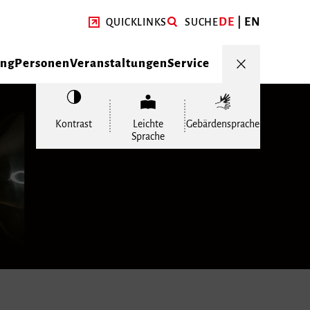
DE
EN
QUICKLINKS
SUCHE
ung
Personen
Veranstaltungen
Service
Kontrast
Leichte
Gebärdensprache
Sprache