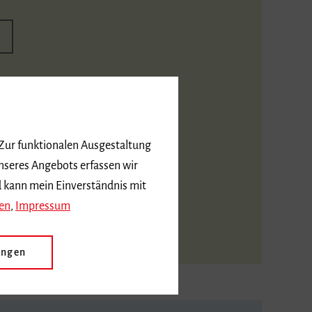
. Bordogni, 43
vich oder B.
 Zur funktionalen Ausgestaltung
nseres Angebots erfassen wir
d kann mein Einverständnis mit
die
en
,
Impressum
ungen