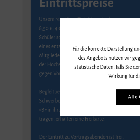
Eintrittspreise
Unsere regulären Eintrittspreise betragen
8,50 €, 4 € ermäßigt für Schülerinnen und
Schüler sowie Studierende gegen Vorlage
eines entsprechenden Nachweises, 6 € für
Für die korrekte Darstellung u
Mitglieder der Gesellschaft zur Förderung
des Angebots nutzen wir geg
der Hochschule für Musik Freiburg e. V.
statistische Daten, falls Sie
gegen Vorlage des Mitgliedsausweises.
Wirkung für di
Begleitpersonen von Menschen mit
Alle
Schwerbehinderung, die das Merkzeichen
»B« in ihrem Schwerbehindertenausweis
tragen, erhalten eine Freikarte.
Der Eintritt zu Vortragsabenden ist frei.