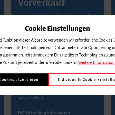
Vorverkauf
Vorverkaufsstellen in Ihrer Nähe finden Sie
auf der
Seite von Reservix
.
Cookie Einstellungen
BZ-Kartenservice Freiburg
nd Funktion dieser Webseite verwenden wir erforderliche Cookies.
Kaiser-Joseph-Straße 229
ebenenfalls Technologien von Drittanbietern. Zur Optimierung u
79098 Freiburg
 dem zustimmen. Ich stimme dem Einsatz dieser Technologien zu un
Telefon 0761 4968888 (Reservierungen sind
e Zukunft jederzeit widerrufen oder ändern.
Weitere Information
bis drei Tage vor einem Konzert möglich)
 Cookies akzeptieren
Individuelle Cookie-Einstell
FWTM Tourist-Information
Rathausplatz 2-4
79098 Freiburg
FWTM Freiburg Information