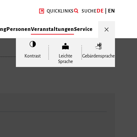
DE
EN
QUICKLINKS
SUCHE
ung
Personen
Veranstaltungen
Service
Kontrast
Leichte
Gebärdensprache
Sprache