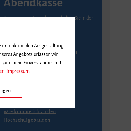
Abendkasse
Karten an der Abendkasse erhalten Sie in der
Regel ab einer Stunde vor
Veranstaltungsbeginn.
 Zur funktionalen Ausgestaltung
An der Abendkasse ist ausschließlich
nseres Angebots erfassen wir
Barzahlung möglich.
d kann mein Einverständnis mit
en
,
Impressum
ungen
Anfahrt
Wie komme ich zu den
Hochschulgebäuden