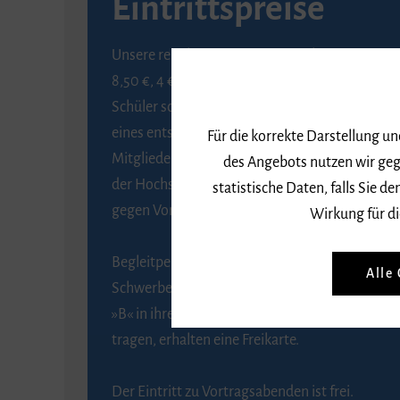
Eintrittspreise
Unsere regulären Eintrittspreise betragen
8,50 €, 4 € ermäßigt für Schülerinnen und
Schüler sowie Studierende gegen Vorlage
eines entsprechenden Nachweises, 6 € für
Für die korrekte Darstellung u
Mitglieder der Gesellschaft zur Förderung
des Angebots nutzen wir geg
der Hochschule für Musik Freiburg e. V.
statistische Daten, falls Sie
gegen Vorlage des Mitgliedsausweises.
Wirkung für di
Begleitpersonen von Menschen mit
Alle
Schwerbehinderung, die das Merkzeichen
»B« in ihrem Schwerbehindertenausweis
tragen, erhalten eine Freikarte.
Der Eintritt zu Vortragsabenden ist frei.