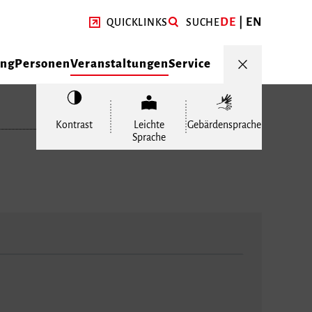
DE
EN
QUICKLINKS
SUCHE
ung
Personen
Veranstaltungen
Service
Kontrast
Leichte
Gebärdensprache
Sprache