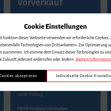
Vorverkauf
Vorverkaufsstellen in Ihrer Nähe finden Sie
auf der
Seite von Reservix
.
Cookie Einstellungen
BZ-Kartenservice Freiburg
nd Funktion dieser Webseite verwenden wir erforderliche Cookies.
Kaiser-Joseph-Straße 229
ebenenfalls Technologien von Drittanbietern. Zur Optimierung u
79098 Freiburg
 dem zustimmen. Ich stimme dem Einsatz dieser Technologien zu un
Telefon 0761 4968888 (Reservierungen sind
e Zukunft jederzeit widerrufen oder ändern.
Weitere Information
bis drei Tage vor einem Konzert möglich)
 Cookies akzeptieren
Individuelle Cookie-Einstell
FWTM Tourist-Information
Rathausplatz 2-4
79098 Freiburg
FWTM Freiburg Information