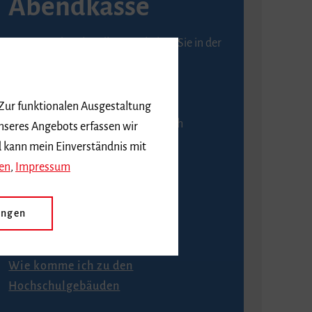
Abendkasse
Karten an der Abendkasse erhalten Sie in der
Regel ab einer Stunde vor
Veranstaltungsbeginn.
 Zur funktionalen Ausgestaltung
An der Abendkasse ist ausschließlich
nseres Angebots erfassen wir
Barzahlung möglich.
d kann mein Einverständnis mit
en
,
Impressum
ungen
Anfahrt
Wie komme ich zu den
Hochschulgebäuden