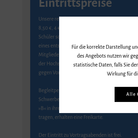
Eintrittspreise
Unsere regulären Eintrittspreise betragen
8,50 €, 4 € ermäßigt für Schülerinnen und
Schüler sowie Studierende gegen Vorlage
eines entsprechenden Nachweises, 6 € für
Für die korrekte Darstellung u
Mitglieder der Gesellschaft zur Förderung
des Angebots nutzen wir geg
der Hochschule für Musik Freiburg e. V.
statistische Daten, falls Sie
gegen Vorlage des Mitgliedsausweises.
Wirkung für di
Begleitpersonen von Menschen mit
Alle
Schwerbehinderung, die das Merkzeichen
»B« in ihrem Schwerbehindertenausweis
tragen, erhalten eine Freikarte.
Der Eintritt zu Vortragsabenden ist frei.