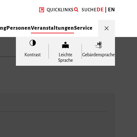
DE
EN
QUICKLINKS
SUCHE
ung
Personen
Veranstaltungen
Service
Kontrast
Leichte
Gebärdensprache
Sprache