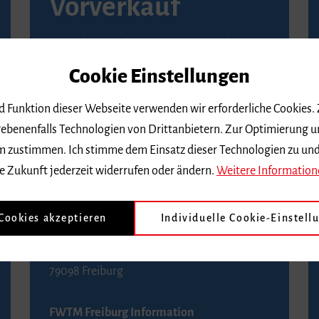
Vorverkauf
Vorverkaufsstellen in Ihrer Nähe finden Sie
auf der
Seite von Reservix
.
Cookie Einstellungen
BZ-Kartenservice Freiburg
nd Funktion dieser Webseite verwenden wir erforderliche Cookies.
Kaiser-Joseph-Straße 229
ebenenfalls Technologien von Drittanbietern. Zur Optimierung u
79098 Freiburg
 dem zustimmen. Ich stimme dem Einsatz dieser Technologien zu un
Telefon 0761 4968888 (Reservierungen sind
e Zukunft jederzeit widerrufen oder ändern.
Weitere Information
bis drei Tage vor einem Konzert möglich)
 Cookies akzeptieren
Individuelle Cookie-Einstell
FWTM Tourist-Information
Rathausplatz 2-4
79098 Freiburg
FWTM Freiburg Information