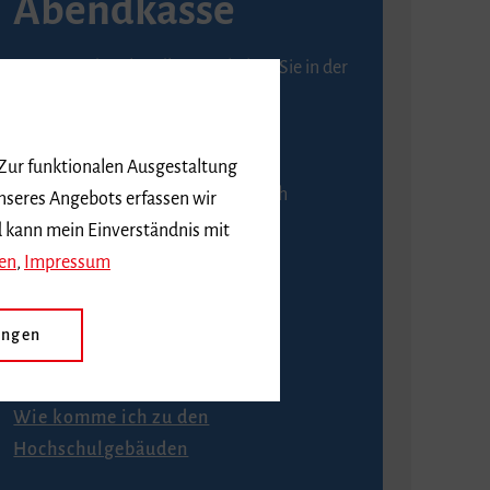
Abendkasse
Karten an der Abendkasse erhalten Sie in der
Regel ab einer Stunde vor
Veranstaltungsbeginn.
 Zur funktionalen Ausgestaltung
An der Abendkasse ist ausschließlich
nseres Angebots erfassen wir
Barzahlung möglich.
d kann mein Einverständnis mit
en
,
Impressum
ungen
Anfahrt
Wie komme ich zu den
Hochschulgebäuden