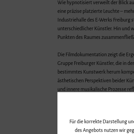
Wie hypnotisiert verweilt der Blick a
eine präzise platzierte Leuchte – meh
Industriehalle des E-Werks Freiburg 
unterschiedlicher Künstler. Hin und 
Punkten des Raumes zusammenfließen
Die Filmdokumentation zeigt die Erg
Gruppe Freiburger Künstler, die in de
bestimmtes Kunstwerk herum komponi
ästhetischen Perspektiven beider Kü
und innere musikalische Prozesse refl
Potential als Inspiration für Lehr- u
Interviews und persönliche Statement
Für die korrekte Darstellung u
Darbietungen und geben Einblicke sow
des Angebots nutzen wir geg
persönlichen Erkenntnisse.