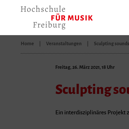
Home
Veranstaltungen
Sculpting sound
Freitag, 26. März 2021, 18 Uhr
Sculpting s
Ein interdisziplinäres Projek