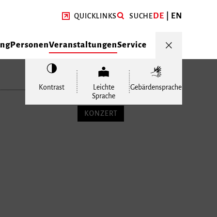
DE
EN
QUICKLINKS
SUCHE
ung
Personen
Veranstaltungen
Service
Kontrast
Leichte
Gebärdensprache
Sprache
KONZERT