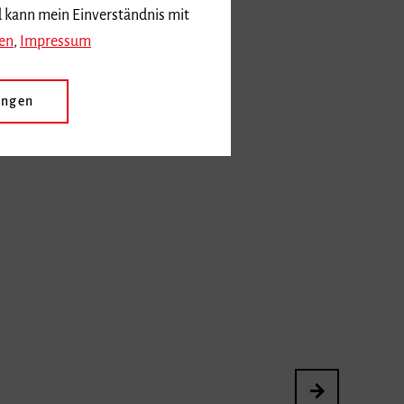
d kann mein Einverständnis mit
en
,
Impressum
ungen
3. International