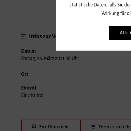
statistische Daten, falls Sie
Wirkung für di
Das Streaming-Konzert kann auf
Vi
Alle
Infos zur Veranstaltung
Datum
Freitag, 26. März 2021, 18 Uhr
Ort
Eintritt
Eintritt frei
Zur Übersicht
Termin speich