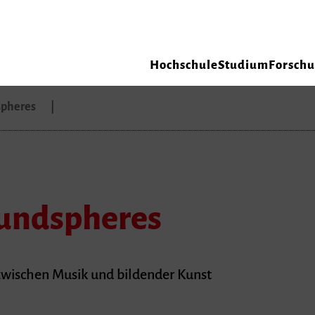
Hochschule
Studium
Forsch
spheres
oundspheres
t zwischen Musik und bildender Kunst