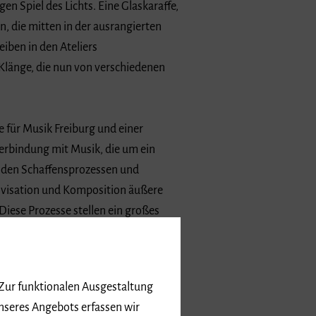
en Spiel des Lichts. Eine Glaskaraffe,
n, die mitten in der ausrangierten
iben in den Ateliers
 Klänge, die nun von verschiedenen
für Musik Freiburg und einer
 Verbindung mit Musik, die um ein
 den Schaffensprozessen und
rovisation und Komposition äußere
 Diese Prozesse stellen ein großes
ler flankieren die musikalischen
 Zur funktionalen Ausgestaltung
 in die daraus gewonnenen
nseres Angebots erfassen wir