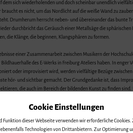
uf dem sich wiederholenden und doch scheinbar unendlich vielfältig
r braucht es nicht, um das Nordlicht auf die weiße Wand zu zauber
steht. Drumherum herrscht neben- und übereinander das bunte Tre
wieder durchbricht das Geräusch einer Metallsäge die sphärischen
, die Klänge, die beginnen, Klangsphären zu formen.
ebnisse einer Zusammenarbeit zwischen Musikern der Hochschule 
r Bildhauerhalle des E-Werks in Freiburg Ateliers haben. In enger
ert oder improvisiert wird, werden vielfältige Bezüge zwischen
nste hör- und sichtbar gemacht. Der Grundgedanke ist, dass Imp
ektieren, die auch im Bereich der bildenden Kunst zu finden sind.
nd Lernprozesse in der Musikpädagogik dar.
Cookie Einstellungen
s der beteiligten Musikerinnen, Musiker, Künstlerinnen und Künst
nd Funktion dieser Webseite verwenden wir erforderliche Cookies.
ohl in die vielfältigen kreativen Entwicklungsprozesse als auch
ebenenfalls Technologien von Drittanbietern. Zur Optimierung u