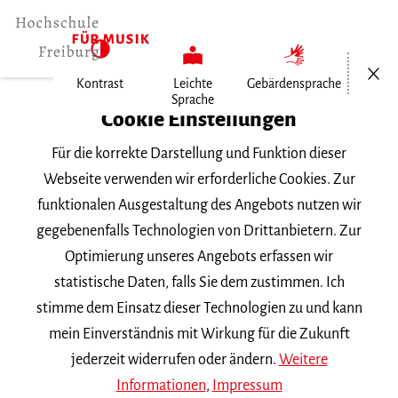
Menü öf
Kontrast
Leichte
Gebärdensprache
Sprache
Home
Cookie Einstellungen
Hochschule
Für die korrekte Darstellung und Funktion dieser
Verwaltung und Dienste
Webseite verwenden wir erforderliche Cookies. Zur
Raumkoordination
funktionalen Ausgestaltung des Angebots nutzen wir
ASIMUT
gegebenenfalls Technologien von Drittanbietern. Zur
Optimierung unseres Angebots erfassen wir
Einstellungen Studierende
statistische Daten, falls Sie dem zustimmen. Ich
stimme dem Einsatz dieser Technologien zu und kann
Asimut für Überäume
mein Einverständnis mit Wirkung für die Zukunft
jederzeit widerrufen oder ändern.
Weitere
Seit 2022 wird Asimut an der Hochschule für Musik Freiburg
Informationen
,
Impressum