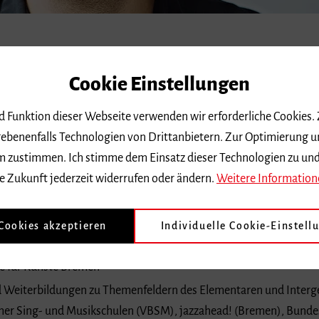
Cookie Einstellungen
ce and pedagogy - Major Elementare Musikpädagogik bei Prof. Dr
inor Musikforschung, Nebenfach Jazzbass)
nd Funktion dieser Webseite verwenden wir erforderliche Cookies.
sch-pädagogisch Hauptfach Jazzpiano bei Prof. Tine Schneider
ebenenfalls Technologien von Drittanbietern. Zur Optimierung u
 dem zustimmen. Ich stimme dem Einsatz dieser Technologien zu un
ch Elementare Musikpädagogik bei Prof. Barbara Metzger (Nebenf
e Zukunft jederzeit widerrufen oder ändern.
Weitere Information
 Cookies akzeptieren
Individuelle Cookie-Einstell
r an der Hochschule für Musik Freiburg
le für Künste Bremen
nd Weiterbildungen zu Themenfeldern des Elementaren und Intergen
cher Sing- und Musikschulen (VBSM), jazzahead! (Bremen), Bunde