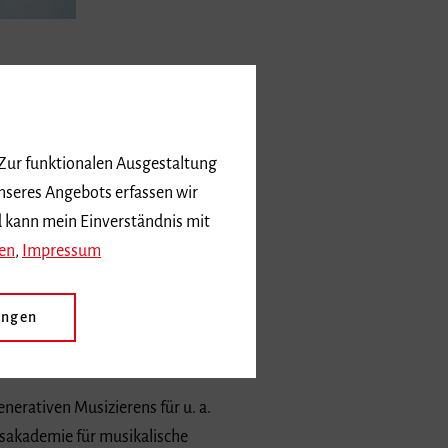
. Barbara Busch und Prof. Barbara
 Zur funktionalen Ausgestaltung
nseres Angebots erfassen wir
d kann mein Einverständnis mit
ach Jazzpiano, Zusatzfach Gitarre)
en
,
Impressum
ungen
erativen Musizierens für u. a.
sakademie für musikalische