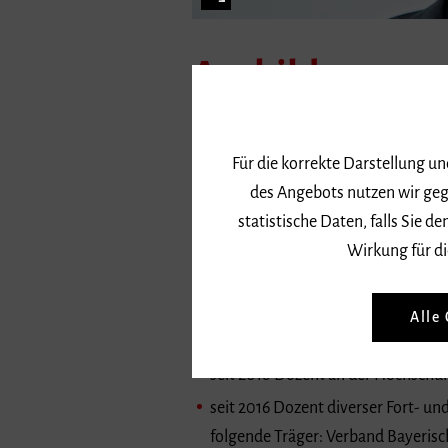
Ausbildung
2018 Master of Music in performan
Metzger (Minor Hochschullehre, M
Für die korrekte Darstellung u
2015 Bachelor of Music - künstleri
des Angebots nutzen wir geg
statistische Daten, falls Sie
2013 Diplommusiklehrer - Hauptfa
Wirkung für di
Werdegang
Alle
seit 2021 akademischer Mitarbeite
seit 2018 Dozent an der Hochschu
seit 2016 Dozent diverser Fort- u
folgende Träger: Verband Bayeris