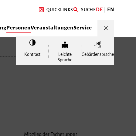
DE
EN
QUICKLINKS
SUCHE
ung
Personen
Veranstaltungen
Service
Kontrast
Leichte
Gebärdensprache
Sprache
Mitglied der Fachgruppe 1