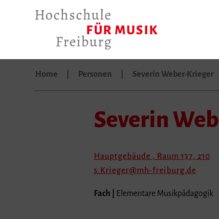
Home
Personen
Severin Weber-Krieger
Severin Web
Hauptgebäude , Raum 137, 210
s.Krieger
mh-freiburg.de
Fach |
Elementare Musikpädagogik