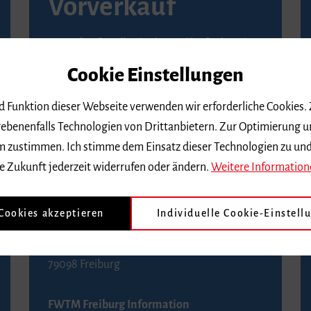
Vorverkauf
Vorverkaufsstellen in Ihrer Nähe finden Sie
auf der
Seite von Reservix
.
Cookie Einstellungen
BZ-Kartenservice Freiburg
nd Funktion dieser Webseite verwenden wir erforderliche Cookies.
Kaiser-Joseph-Straße 229
ebenenfalls Technologien von Drittanbietern. Zur Optimierung u
79098 Freiburg
 dem zustimmen. Ich stimme dem Einsatz dieser Technologien zu un
Telefon 0761 4968888 (Reservierungen sind
e Zukunft jederzeit widerrufen oder ändern.
Weitere Information
bis drei Tage vor einem Konzert möglich)
 Cookies akzeptieren
Individuelle Cookie-Einstell
FWTM Tourist-Information
Rathausplatz 2-4
79098 Freiburg
FWTM Freiburg Information