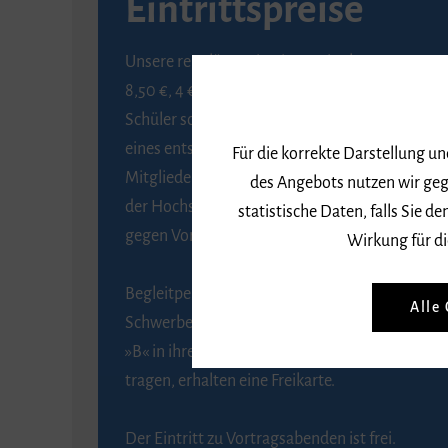
Eintrittspreise
Unsere regulären Eintrittspreise betragen
8,50 €, 4 € ermäßigt für Schülerinnen und
Schüler sowie Studierende gegen Vorlage
eines entsprechenden Nachweises, 6 € für
Für die korrekte Darstellung u
Mitglieder der Gesellschaft zur Förderung
des Angebots nutzen wir geg
der Hochschule für Musik Freiburg e. V.
statistische Daten, falls Sie
gegen Vorlage des Mitgliedsausweises.
Wirkung für di
Begleitpersonen von Menschen mit
Alle
Schwerbehinderung, die das Merkzeichen
»B« in ihrem Schwerbehindertenausweis
tragen, erhalten eine Freikarte.
Der Eintritt zu Vortragsabenden ist frei.