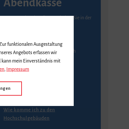
Abendkasse
Karten an der Abendkasse erhalten Sie in der
Regel ab einer Stunde vor
Veranstaltungsbeginn.
 Zur funktionalen Ausgestaltung
An der Abendkasse ist ausschließlich
nseres Angebots erfassen wir
Barzahlung möglich.
d kann mein Einverständnis mit
en
,
Impressum
ungen
Anfahrt
Wie komme ich zu den
Hochschulgebäuden