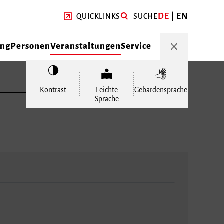
DE
EN
QUICKLINKS
SUCHE
ung
Personen
Veranstaltungen
Service
Kontrast
Leichte
Gebärdensprache
Sprache