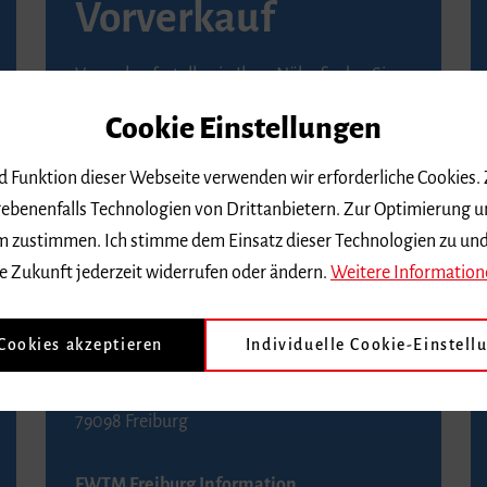
Vorverkauf
Vorverkaufsstellen in Ihrer Nähe finden Sie
auf der
Seite von Reservix
.
Cookie Einstellungen
BZ-Kartenservice Freiburg
nd Funktion dieser Webseite verwenden wir erforderliche Cookies.
Kaiser-Joseph-Straße 229
ebenenfalls Technologien von Drittanbietern. Zur Optimierung u
79098 Freiburg
 dem zustimmen. Ich stimme dem Einsatz dieser Technologien zu un
Telefon 0761 4968888 (Reservierungen sind
e Zukunft jederzeit widerrufen oder ändern.
Weitere Information
bis drei Tage vor einem Konzert möglich)
 Cookies akzeptieren
Individuelle Cookie-Einstell
FWTM Tourist-Information
Rathausplatz 2-4
79098 Freiburg
FWTM Freiburg Information