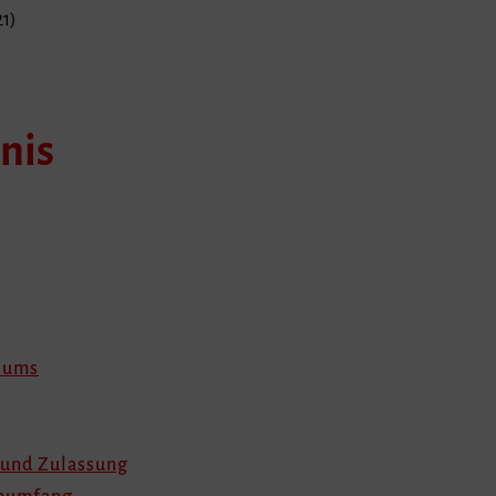
21)
nis
diums
 und Zulassung