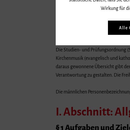
statistische Daten, falls Sie
Artikel 19 der Verordnung vom 25. Jan
Wirkung für di
20.06.2012 die folgende Studien- un
als Satzung beschlossen. Der Evangel
Alle
Freiburg am 3. September 2012 zuge
Die Studien- und Prüfungsordnung (SP
Kirchenmusik (evangelisch und katho
daraus gewonnene Übersicht gibt dem
Verantwortung zu gestalten. Die Freih
Die männlichen Personenbezeichnunge
I. Abschnitt: A
§ 1 Aufgaben und Zie