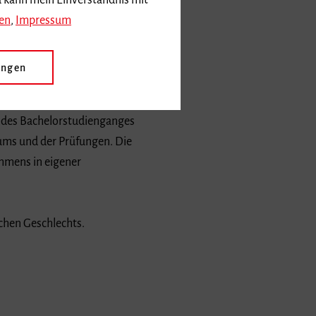
d kann mein Einverständnis mit
reiburg in seiner Sitzung am
en
,
Impressum
vangelisch und katholisch)
s Erzbischöfliche Ordinariat
ungen
n des Bachelorstudienganges
iums und der Prüfungen. Die
hmens in eigener
chen Geschlechts.