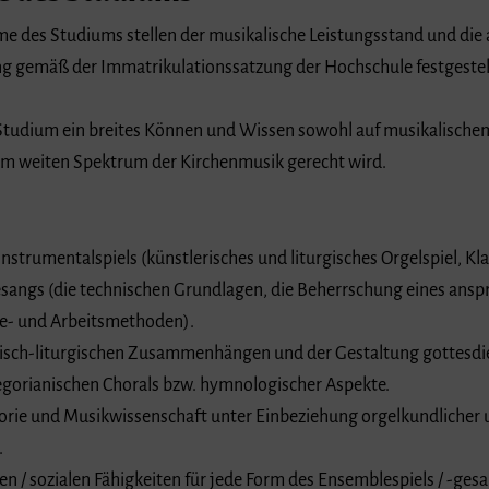
me des Studiums stellen der musikalische Leistungsstand und die 
g gemäß der Immatrikulationssatzung der Hochschule festgestell
m Studium ein breites Können und Wissen sowohl auf musikalische
em weiten Spektrum der Kirchenmusik gerecht wird.
Instrumentalspiels (künstlerisches und liturgisches Orgelspiel, Kla
sangs (die technischen Grundlagen, die Beherrschung eines anspr
e- und Arbeitsmethoden).
sch-liturgischen Zusammenhängen und der Gestaltung gottesdien
gorianischen Chorals bzw. hymnologischer Aspekte.
orie und Musikwissenschaft unter Einbeziehung orgelkundlicher
.
en / sozialen Fähigkeiten für jede Form des Ensemblespiels / -g