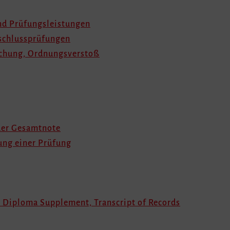
nd Prüfungsleistungen
bschlussprüfungen
uschung, Ordnungsverstoß
 der Gesamtnote
ung einer Prüfung
, Diploma Supplement, Transcript of Records