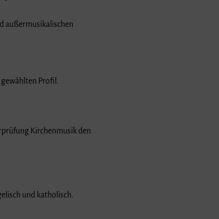
nd außermusikalischen
 gewählten Profil.
orprüfung Kirchenmusik den
lisch und katholisch.