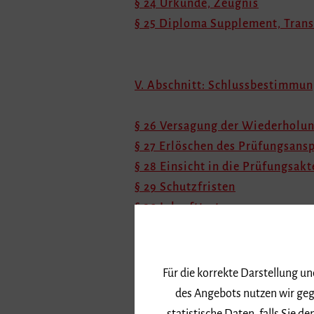
§ 24 Urkunde, Zeugnis
§ 25 Diploma Supplement, Trans
V. Abschnitt: Schlussbestimmu
§ 26 Versagung der Wiederholun
§ 27 Erlöschen des Prüfungsans
§ 28 Einsicht in die Prüfungsakt
§ 29 Schutzfristen
§ 30 Inkrafttreten
Präambel
Für die korrekte Darstellung u
Aufgrund § 8 Abs. 2 i.V.m. § 34 Lande
des Angebots nutzen wir geg
Gesetz zur Umsetzung der Föderalism