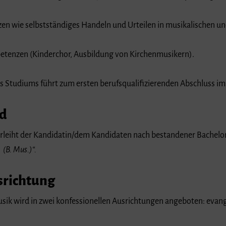
en wie selbstständiges Handeln und Urteilen in musikalischen u
tenzen (Kinderchor, Ausbildung von Kirchenmusikern).
 Studiums führt zum ersten berufs­­qualifizierenden Abschluss im
ad
erleiht der Kandidatin/dem Kandidaten nach bestandener Bachel
 (B. Mus.)“.
srichtung
ik wird in zwei konfessionellen Ausrichtungen angeboten: evange