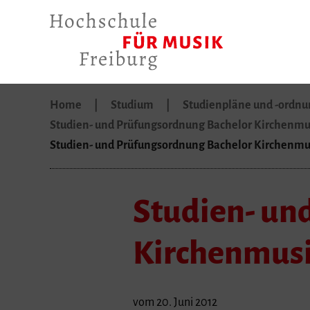
Home
Studium
Studienpläne und -ordn
Studien- und Prüfungsordnung Bachelor Kirchenmus
Studien- und Prüfungsordnung Bachelor Kirchenmus
Studien- un
Kirchenmusik
vom 20. Juni 2012