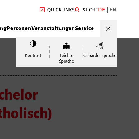
DE
EN
QUICKLINKS
SUCHE
ung
Personen
Veranstaltungen
Service
Kontrast
Leichte
Gebärdensprache
Sprache
chelor
holisch)