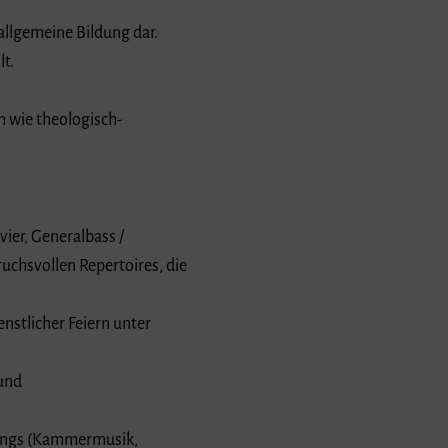
allgemeine Bildung dar.
t.
m wie theologisch-
vier, Generalbass /
uchsvollen Repertoires, die
stlicher Feiern unter
 und
esangs (Kammermusik,