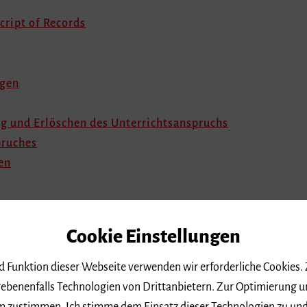
cript of Records
ngen
g und Erlöschen des Unterrichtsanspruchs
pruches
en
Cookie Einstellungen
nd Funktion dieser Webseite verwenden wir erforderliche Cookies.
shochschulgesetz (LHG) vom 01. Januar 2005 (Ges.Bl. v. 05.01.2005
ebenenfalls Technologien von Drittanbietern. Zur Optimierung u
usreform im Hochschulbereich vom 20. November 2007 (GBl. S. 5