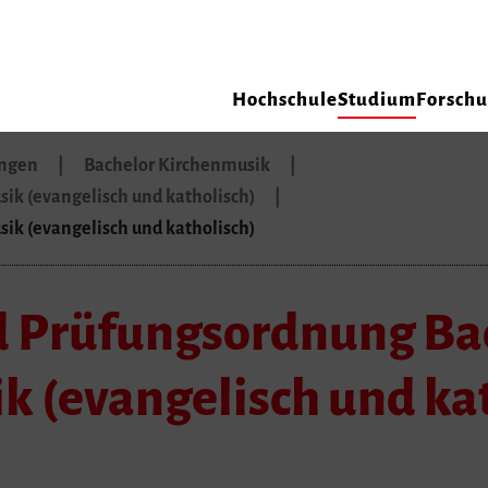
Hochschule
Studium
Forsch
ungen
Bachelor Kirchenmusik
ik (evangelisch und katholisch)
ik (evangelisch und katholisch)
d Prüfungsordnung Ba
 (evangelisch und kat