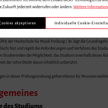
 dem zustimmen. Ich stimme dem Einsatz dieser Technologien zu un
uar 2012 (GBl. S. 65, 67) hat der Senat der Hochschule für Musik F
e Zukunft jederzeit widerrufen oder ändern.
Weitere Information
d Prüfungsordnung für den Studiengang Bachelor Kirchenmusik (e
ische Oberkirchenrat Karlsruhe hat am 20. September 2012 und da
 Cookies akzeptieren
Individuelle Cookie-Einstell
stimmt.
O) der Hochschule für Musik Freiburg i. Br. legt die Grundregel
lisch) fest und regelt die Anforderungen und Verfahren des Stud
 Studierenden die Möglichkeit, das Studium innerhalb dieses Ra
eit der Lehre bleibt davon inhaltlich unberührt.
n in dieser Prüfungsordnung gelten ebenso für Personen weibli
llgemeines
le des Studiums