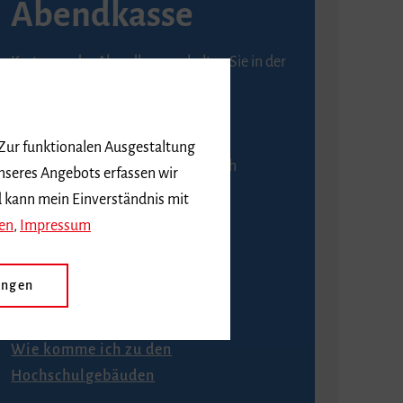
Abendkasse
Karten an der Abendkasse erhalten Sie in der
Regel ab einer Stunde vor
Veranstaltungsbeginn.
 Zur funktionalen Ausgestaltung
An der Abendkasse ist ausschließlich
nseres Angebots erfassen wir
Barzahlung möglich.
d kann mein Einverständnis mit
en
,
Impressum
ungen
Anfahrt
Wie komme ich zu den
Hochschulgebäuden