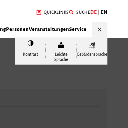
DE
EN
QUICKLINKS
SUCHE
ung
Personen
Veranstaltungen
Service
Kontrast
Leichte
Gebärdensprache
Sprache