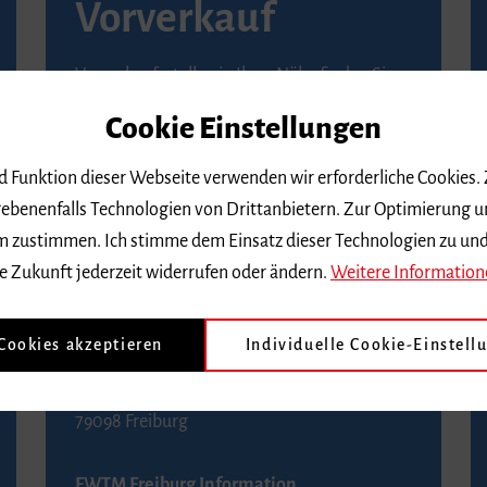
Vorverkauf
Vorverkaufsstellen in Ihrer Nähe finden Sie
auf der
Seite von Reservix
.
Cookie Einstellungen
BZ-Kartenservice Freiburg
nd Funktion dieser Webseite verwenden wir erforderliche Cookies.
Kaiser-Joseph-Straße 229
ebenenfalls Technologien von Drittanbietern. Zur Optimierung u
79098 Freiburg
 dem zustimmen. Ich stimme dem Einsatz dieser Technologien zu un
Telefon 0761 4968888 (Reservierungen sind
e Zukunft jederzeit widerrufen oder ändern.
Weitere Information
bis drei Tage vor einem Konzert möglich)
 Cookies akzeptieren
Individuelle Cookie-Einstell
FWTM Tourist-Information
Rathausplatz 2-4
79098 Freiburg
FWTM Freiburg Information