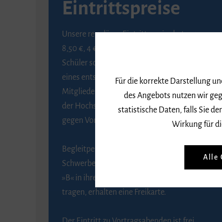
Eintrittspreise
Unsere regulären Eintrittspreise betragen
8,50 €, 4 € ermäßigt für Schülerinnen und
Schüler sowie Studierende gegen Vorlage
eines entsprechenden Nachweises, 6 € für
Für die korrekte Darstellung u
Mitglieder der Gesellschaft zur Förderung
des Angebots nutzen wir geg
der Hochschule für Musik Freiburg e. V.
statistische Daten, falls Sie
gegen Vorlage des Mitgliedsausweises.
Wirkung für di
Begleitpersonen von Menschen mit
Alle
Schwerbehinderung, die das Merkzeichen
»B« in ihrem Schwerbehindertenausweis
tragen, erhalten eine Freikarte.
Der Eintritt zu Vortragsabenden ist frei.