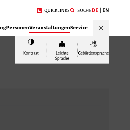
DE
EN
QUICKLINKS
SUCHE
ung
Personen
Veranstaltungen
Service
Kontrast
Leichte
Gebärdensprache
Sprache