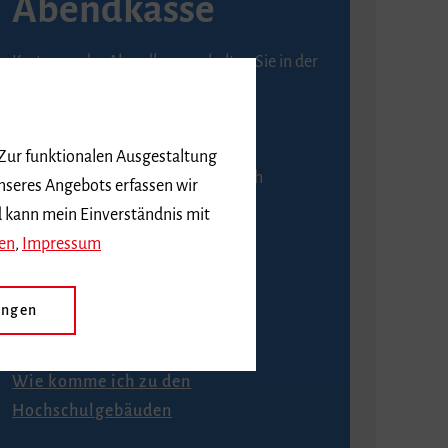
Abendkasse
Karten an der Abendkasse erhalten Sie in der
Regel ab einer Stunde vor
Veranstaltungsbeginn.
 Zur funktionalen Ausgestaltung
An der Abendkasse ist ausschließlich
nseres Angebots erfassen wir
Barzahlung möglich.
d kann mein Einverständnis mit
en
,
Impressum
ungen
Anfahrt
Wie komme ich zu den
Hochschulgebäuden