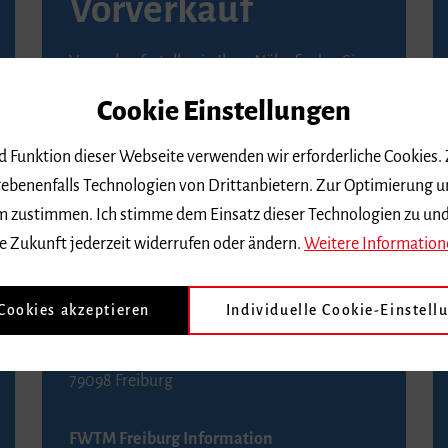
Vorverkauf
Vorverkaufsstellen in Ihrer Nähe finden Sie
auf der
Seite von Reservix
.
Cookie Einstellungen
BZ-Kartenservice Freiburg
nd Funktion dieser Webseite verwenden wir erforderliche Cookies.
Kaiser-Joseph-Straße 229
ebenenfalls Technologien von Drittanbietern. Zur Optimierung u
79098 Freiburg
 dem zustimmen. Ich stimme dem Einsatz dieser Technologien zu un
Telefon 0761 4968888 (Reservierungen sind
e Zukunft jederzeit widerrufen oder ändern.
Weitere Information
bis drei Tage vor einem Konzert möglich)
 Cookies akzeptieren
Individuelle Cookie-Einstell
FWTM Tourist-Information
Rathausplatz 2-4
79098 Freiburg
FWTM Freiburg Information