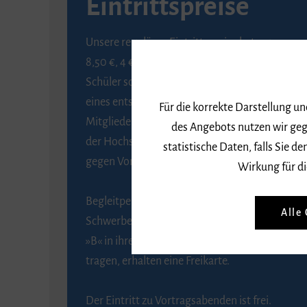
Eintrittspreise
Unsere regulären Eintrittspreise betragen
8,50 €, 4 € ermäßigt für Schülerinnen und
Schüler sowie Studierende gegen Vorlage
eines entsprechenden Nachweises, 6 € für
Für die korrekte Darstellung u
Mitglieder der Gesellschaft zur Förderung
des Angebots nutzen wir geg
der Hochschule für Musik Freiburg e. V.
statistische Daten, falls Sie
gegen Vorlage des Mitgliedsausweises.
Wirkung für di
Begleitpersonen von Menschen mit
Alle
Schwerbehinderung, die das Merkzeichen
»B« in ihrem Schwerbehindertenausweis
tragen, erhalten eine Freikarte.
Der Eintritt zu Vortragsabenden ist frei.