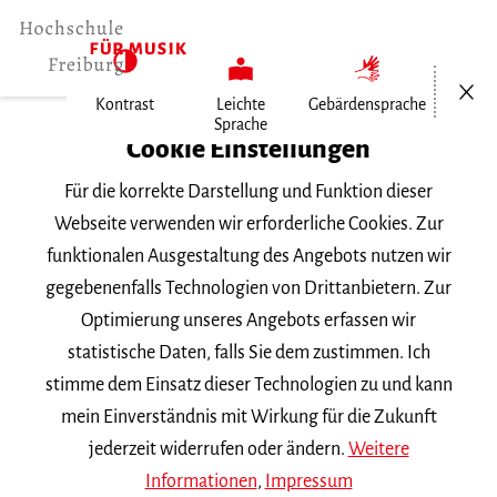
Menü öf
Kontrast
Leichte
Gebärdensprache
Sprache
Home
Cookie Einstellungen
Für die korrekte Darstellung und Funktion dieser
Veranstaltungen
Webseite verwenden wir erforderliche Cookies. Zur
funktionalen Ausgestaltung des Angebots nutzen wir
gegebenenfalls Technologien von Drittanbietern. Zur
Suchbegriff
Optimierung unseres Angebots erfassen wir
statistische Daten, falls Sie dem zustimmen. Ich
stimme dem Einsatz dieser Technologien zu und kann
mein Einverständnis mit Wirkung für die Zukunft
jederzeit widerrufen oder ändern.
Weitere
Nach Kategorie filtern
Informationen
,
Impressum