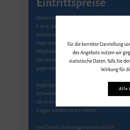
Eintrittspreise
Unsere regulären Eintrittspreise betragen
8,50 €, 4 € ermäßigt für Schülerinnen und
Schüler sowie Studierende gegen Vorlage
eines entsprechenden Nachweises, 6 € für
Für die korrekte Darstellung u
Mitglieder der Gesellschaft zur Förderung
des Angebots nutzen wir geg
der Hochschule für Musik Freiburg e. V.
statistische Daten, falls Sie
gegen Vorlage des Mitgliedsausweises.
Wirkung für di
Begleitpersonen von Menschen mit
Alle
Schwerbehinderung, die das Merkzeichen
»B« in ihrem Schwerbehindertenausweis
tragen, erhalten eine Freikarte.
Der Eintritt zu Vortragsabenden ist frei.