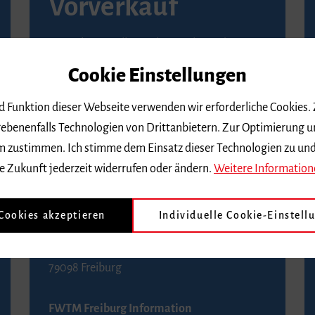
Vorverkauf
Vorverkaufsstellen in Ihrer Nähe finden Sie
auf der
Seite von Reservix
.
Cookie Einstellungen
BZ-Kartenservice Freiburg
nd Funktion dieser Webseite verwenden wir erforderliche Cookies.
Kaiser-Joseph-Straße 229
ebenenfalls Technologien von Drittanbietern. Zur Optimierung u
79098 Freiburg
 dem zustimmen. Ich stimme dem Einsatz dieser Technologien zu un
Telefon 0761 4968888 (Reservierungen sind
e Zukunft jederzeit widerrufen oder ändern.
Weitere Information
bis drei Tage vor einem Konzert möglich)
 Cookies akzeptieren
Individuelle Cookie-Einstell
FWTM Tourist-Information
Rathausplatz 2-4
79098 Freiburg
FWTM Freiburg Information