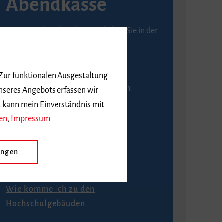
Abendkasse
Karten an der Abendkasse erhalten Sie in der
Regel ab einer Stunde vor
Veranstaltungsbeginn.
 Zur funktionalen Ausgestaltung
An der Abendkasse ist ausschließlich
nseres Angebots erfassen wir
Barzahlung möglich.
d kann mein Einverständnis mit
en
,
Impressum
ungen
Anfahrt
Wie komme ich zu den
Hochschulgebäuden