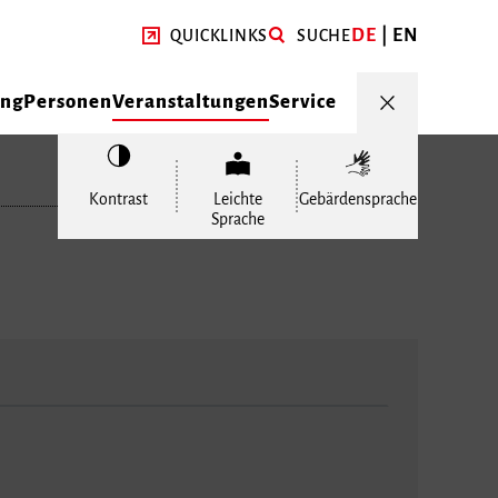
DE
EN
QUICKLINKS
SUCHE
ung
Personen
Veranstaltungen
Service
Kontrast
Leichte
Gebärdensprache
Sprache