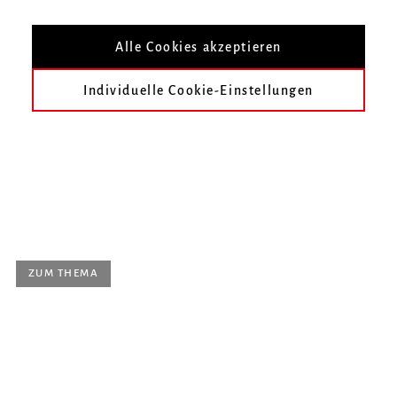
Nach Veranstaltungsort filtern
Alle Cookies akzeptieren
Individuelle Cookie-Einstellungen
heute
früher
September 2026
Oktober 2026
November 2026
Dezember 2026
Januar 2027
Februar 2027
ZUM THEMA