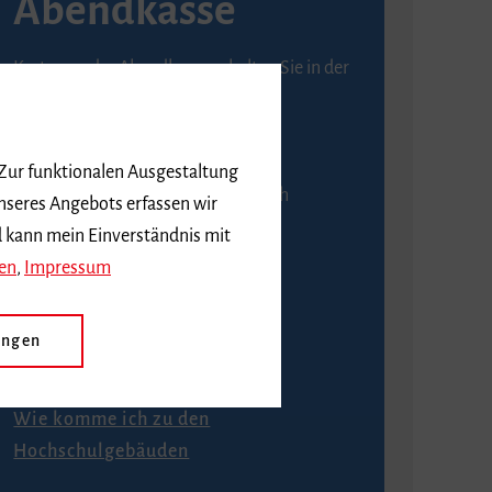
Abendkasse
Karten an der Abendkasse erhalten Sie in der
Regel ab einer Stunde vor
Veranstaltungsbeginn.
 Zur funktionalen Ausgestaltung
An der Abendkasse ist ausschließlich
nseres Angebots erfassen wir
Barzahlung möglich.
d kann mein Einverständnis mit
en
,
Impressum
ungen
Anfahrt
Wie komme ich zu den
Hochschulgebäuden