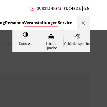
DE
EN
QUICKLINKS
SUCHE
ung
Personen
Veranstaltungen
Service
Kontrast
Leichte
Gebärdensprache
Sprache