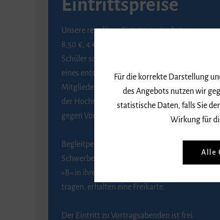
Eintrittspreise
Unsere regulären Eintrittspreise betragen
8,50 €, 4 € ermäßigt für Schülerinnen und
Schüler sowie Studierende gegen Vorlage
eines entsprechenden Nachweises, 6 € für
Für die korrekte Darstellung u
Mitglieder der Gesellschaft zur Förderung
des Angebots nutzen wir geg
der Hochschule für Musik Freiburg e. V.
statistische Daten, falls Sie
gegen Vorlage des Mitgliedsausweises.
Wirkung für di
Begleitpersonen von Menschen mit
Alle
Schwerbehinderung, die das Merkzeichen
»B« in ihrem Schwerbehindertenausweis
tragen, erhalten eine Freikarte.
Der Eintritt zu Vortragsabenden ist frei.