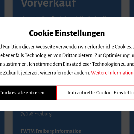
Vorverkauf
Vorverkaufsstellen in Ihrer Nähe finden Sie
auf der
Seite von Reservix
.
Cookie Einstellungen
BZ-Kartenservice Freiburg
nd Funktion dieser Webseite verwenden wir erforderliche Cookies.
Kaiser-Joseph-Straße 229
ebenenfalls Technologien von Drittanbietern. Zur Optimierung u
79098 Freiburg
 dem zustimmen. Ich stimme dem Einsatz dieser Technologien zu un
Telefon 0761 4968888 (Reservierungen sind
e Zukunft jederzeit widerrufen oder ändern.
Weitere Information
bis drei Tage vor einem Konzert möglich)
 Cookies akzeptieren
Individuelle Cookie-Einstell
FWTM Tourist-Information
Rathausplatz 2-4
79098 Freiburg
FWTM Freiburg Information