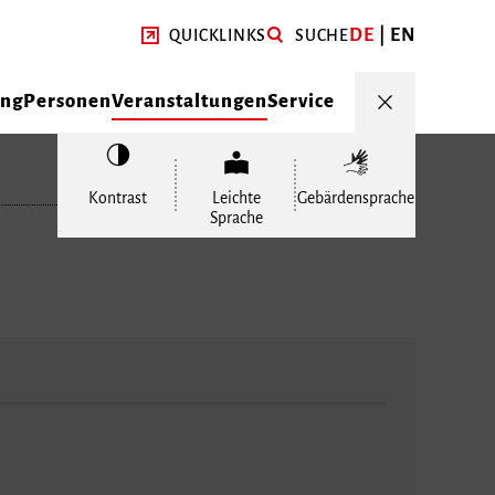
DE
EN
QUICKLINKS
SUCHE
ung
Personen
Veranstaltungen
Service
Kontrast
Leichte
Gebärdensprache
Sprache