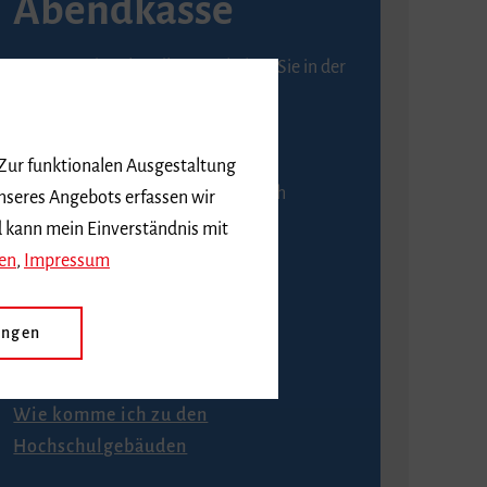
Abendkasse
Karten an der Abendkasse erhalten Sie in der
Regel ab einer Stunde vor
Veranstaltungsbeginn.
 Zur funktionalen Ausgestaltung
An der Abendkasse ist ausschließlich
nseres Angebots erfassen wir
Barzahlung möglich.
d kann mein Einverständnis mit
en
,
Impressum
ungen
Anfahrt
Wie komme ich zu den
Hochschulgebäuden