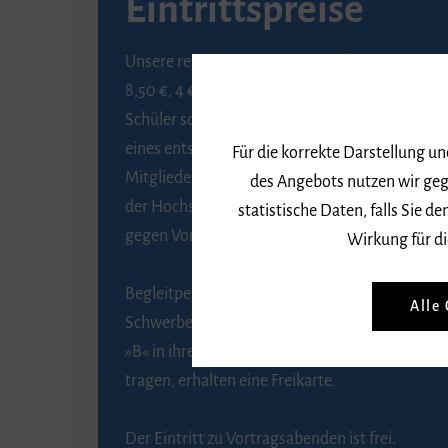
Eintrittspreise
Unsere regulären Eintrittspreise betragen
8,50 €, 4 € ermäßigt für Schülerinnen und
Schüler sowie Studierende gegen Vorlage
eines entsprechenden Nachweises, 6 € für
Für die korrekte Darstellung u
Mitglieder der Gesellschaft zur Förderung
des Angebots nutzen wir geg
der Hochschule für Musik Freiburg e. V.
statistische Daten, falls Sie
gegen Vorlage des Mitgliedsausweises.
Wirkung für di
Begleitpersonen von Menschen mit
Alle
Schwerbehinderung, die das Merkzeichen
»B« in ihrem Schwerbehindertenausweis
tragen, erhalten eine Freikarte.
Der Eintritt zu Vortragsabenden ist frei.