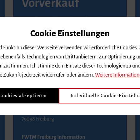
Vorverkauf
Vorverkaufsstellen in Ihrer Nähe finden Sie
auf der
Seite von Reservix
.
Cookie Einstellungen
BZ-Kartenservice Freiburg
nd Funktion dieser Webseite verwenden wir erforderliche Cookies.
Kaiser-Joseph-Straße 229
ebenenfalls Technologien von Drittanbietern. Zur Optimierung u
79098 Freiburg
 dem zustimmen. Ich stimme dem Einsatz dieser Technologien zu un
Telefon 0761 4968888 (Reservierungen sind
e Zukunft jederzeit widerrufen oder ändern.
Weitere Information
bis drei Tage vor einem Konzert möglich)
 Cookies akzeptieren
Individuelle Cookie-Einstell
FWTM Tourist-Information
Rathausplatz 2-4
79098 Freiburg
FWTM Freiburg Information